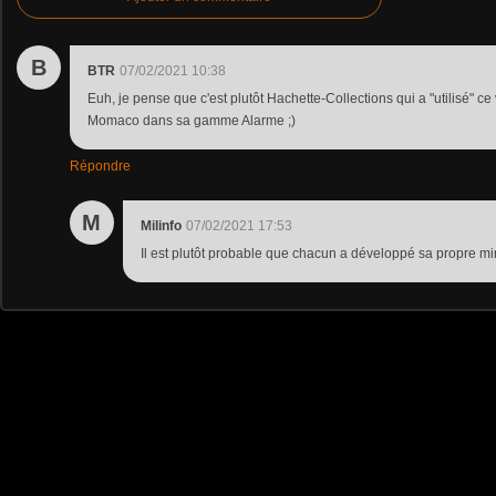
B
BTR
07/02/2021 10:38
Euh, je pense que c'est plutôt Hachette-Collections qui a "utilisé" ce
Momaco dans sa gamme Alarme ;)
Répondre
M
Milinfo
07/02/2021 17:53
Il est plutôt probable que chacun a développé sa propre mi