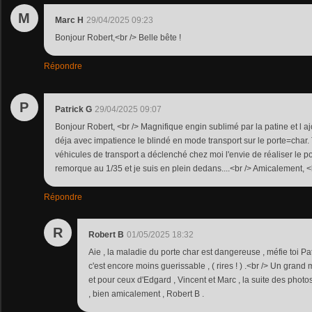
M
Marc H
29/04/2025 09:23
Bonjour Robert,<br /> Belle bête !
Répondre
P
Patrick G
29/04/2025 09:07
Bonjour Robert, <br /> Magnifique engin sublimé par la patine et l aj
déja avec impatience le blindé en mode transport sur le porte=char. 
véhicules de transport a déclenché chez moi l'envie de réaliser le 
remorque au 1/35 et je suis en plein dedans....<br /> Amicalement, <b
Répondre
R
Robert B
01/05/2025 18:32
Aie , la maladie du porte char est dangereuse , méfie toi Patr
c'est encore moins guerissable , ( rires ! ) .<br /> Un gran
et pour ceux d'Edgard , Vincent et Marc , la suite des photo
, bien amicalement , Robert B .