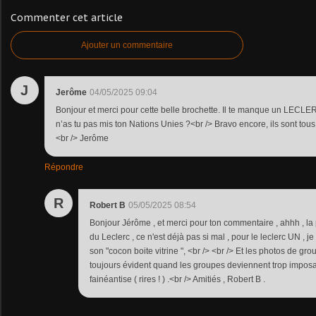
Commenter cet article
Ajouter un commentaire
J
Jerôme
04/05/2025 09:04
Bonjour et merci pour cette belle brochette. Il te manque un LECL
n’as tu pas mis ton Nations Unies ?<br /> Bravo encore, ils sont tous 
<br /> Jerôme
Répondre
R
Robert B
05/05/2025 08:54
Bonjour Jérôme , et merci pour ton commentaire , ahhh , la p
du Leclerc , ce n'est déjà pas si mal , pour le leclerc UN , je 
son "cocon boite vitrine ", <br /> <br /> Et les photos de gro
toujours évident quand les groupes deviennent trop imposa
fainéantise ( rires ! ) .<br /> Amitiés , Robert B .