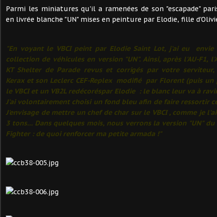
Parmi les miniatures qu'il a ramenées de son "escapade" par
en livrée blanche "UN" mises en peinture par Elodie, fille d'Olivie
"En voyant le VBCI peint par Elodie Saint Lot, j'ai eu envi
collection de véhicules en version "UN". Ainsi, après l'AU-F1, l
KT Shelter de Parade revus et corrigés par votre serviteur,
Kerax et son Leclerc CEF-Replex modifié par Florent (puis un 
le VBCI et un VB2L redécoréspar Elodie : le blanc leur va à ravir
J'ai volontairement choisi un fond bleu afin de faire ressortir 
J'envisage de mettre un chef de char sur le VBCI , comme je l'ai
3 tons... Dans quelques mois, nous verrons la version "UN" du
Fighter : de quoi renforcer ma petite armada !"