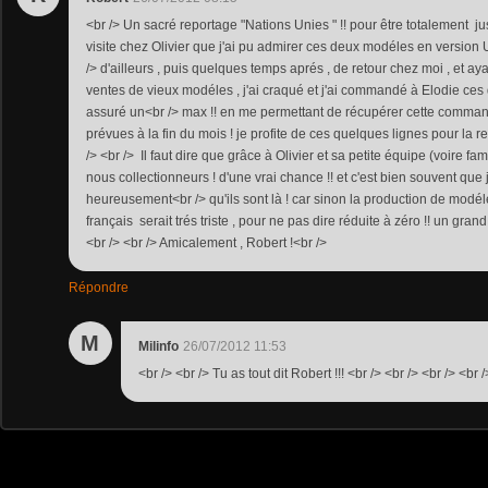
<br /> Un sacré reportage "Nations Unies " !! pour être totalement jus
visite chez Olivier que j'ai pu admirer ces deux modéles en version 
/> d'ailleurs , puis quelques temps aprés , de retour chez moi , et ay
ventes de vieux modéles , j'ai craqué et j'ai commandé à Elodie ces
assuré un<br /> max !! en me permettant de récupérer cette comm
prévues à la fin du mois ! je profite de ces quelques lignes pour la r
/> <br /> Il faut dire que grâce à Olivier et sa petite équipe (voire fam
nous collectionneurs ! d'une vrai chance !! et c'est bien souvent que 
heureusement<br /> qu'ils sont là ! car sinon la production de modél
français serait trés triste , pour ne pas dire réduite à zéro !! un grand
<br /> <br /> Amicalement , Robert !<br />
Répondre
M
Milinfo
26/07/2012 11:53
<br /> <br /> Tu as tout dit Robert !!! <br /> <br /> <br /> <br /