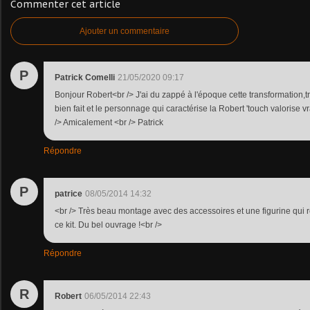
Commenter cet article
Ajouter un commentaire
P
Patrick Comelli
21/05/2020 09:17
Bonjour Robert<br /> J'ai du zappé à l'époque cette transformation,tr
bien fait et le personnage qui caractérise la Robert 'touch valorise 
/> Amicalement <br /> Patrick
Répondre
P
patrice
08/05/2014 14:32
<br /> Très beau montage avec des accessoires et une figurine qui r
ce kit. Du bel ouvrage !<br />
Répondre
R
Robert
06/05/2014 22:43