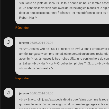
simulacre de jante de secours ! le tout donne un bel ensemble assez 
/> Je connais la version cam avec deux rectangles blancs et le sigl
était un peu difficile pour moi à réaliser , et ma préférence allait au t
Robert !<br />
Répondre
J
jerome
06/05/2014 09:04
<br /> Certains VAB de l'UNIFIL restent en livré 3 tons Europe avec 
armée française y compris immat. et ne portent qu'un gros rectangle bl
avec<br /> les fameuses lettres noires UN....une version hors du c
à réaliser!<br /> <br /> <br /> Cf collection photos Th.S..........<br /> <b
<br /> <br /> Jérôme<br />
Répondre
J
jerome
06/05/2014 08:56
<br /> Bravo, joli, jusqu'aux petits détails que j'aime...comme la r
qui semble venir d'un autre engin ou du spare des garages et les a