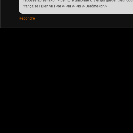
reposés après la<br /> peinture uniforme UN et qui gardent leur cou
française ! Bien vu ! <br /> <br /> <br /> Jérôme<br />
Répondre