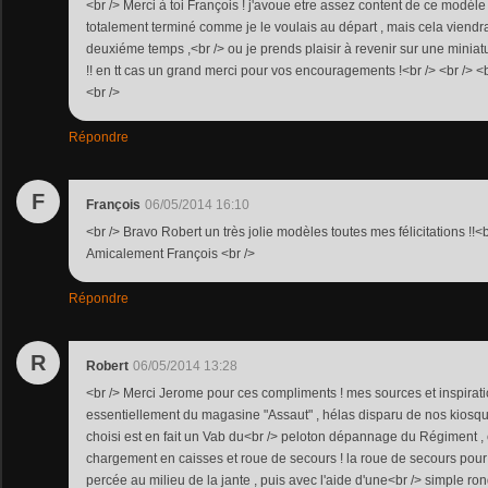
<br /> Merci à toi François ! j'avoue etre assez content de ce modéle ,
totalement terminé comme je le voulais au départ , mais cela vien
deuxiéme temps ,<br /> ou je prends plaisir à revenir sur une miniat
!! en tt cas un grand merci pour vos encouragements !<br /> <br /> <
<br />
Répondre
F
François
06/05/2014 16:10
<br /> Bravo Robert un très jolie modèles toutes mes félicitations !!<br
Amicalement François <br />
Répondre
R
Robert
06/05/2014 13:28
<br /> Merci Jerome pour ces compliments ! mes sources et inspirat
essentiellement du magasine "Assaut" , hélas disparu de nos kiosque
choisi est en fait un Vab du<br /> peloton dépannage du Régiment ,
chargement en caisses et roue de secours ! la roue de secours pour
percée au milieu de la jante , puis avec l'aide d'une<br /> simple rond