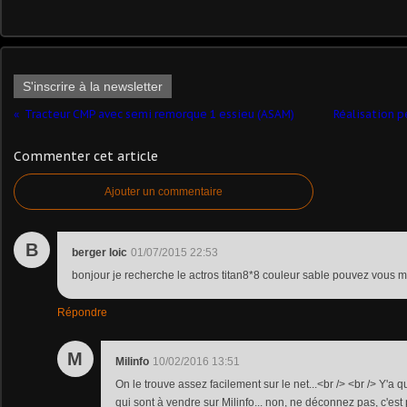
S'inscrire à la newsletter
Tracteur CMP avec semi remorque 1 essieu (ASAM)
Réalisation p
Commenter cet article
Ajouter un commentaire
B
berger loic
01/07/2015 22:53
bonjour je recherche le actros titan8*8 couleur sable pouvez vous m a
Répondre
M
Milinfo
10/02/2016 13:51
On le trouve assez facilement sur le net...<br /> <br /> Y'
qui sont à vendre sur Milinfo... non, ne déconnez pas, c'est pou