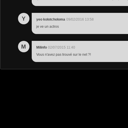
Y
yeo kolotcholoma
09/02/2016 13:58
je ve un actros
M
Milinfo
02/07/2015 11:40
Vous n'avez pas trouvé sur le net ?!