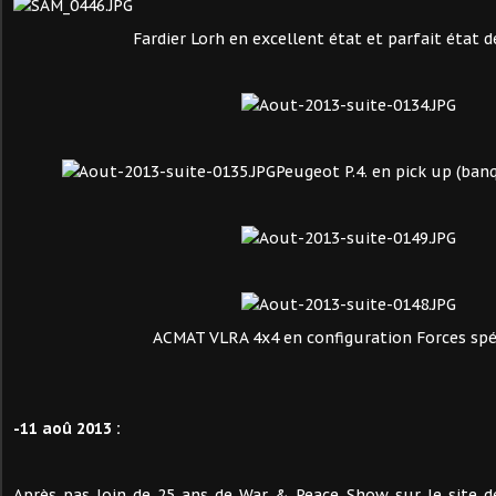
Fardier Lorh en excellent état et parfait état 
Peugeot P.4. en pick up (banq
ACMAT VLRA 4x4 en configuration Forces spé
-11 aoû 2013 :
Après pas loin de 25 ans de War & Peace Show sur le site d