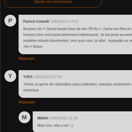
Ajouter un commentaire
P
Patrick Comelli
19/05/2020 13:55
Bonjour,<br /> Sacré travail mine de rien !!!!!<br /> J'aime les Reo e
Honest John sont particulièrement intéressants. Je me pose souven
modèles réduits transformés, vers quoi vais- je aller : maquette ou re
<br /> Bravo
Répondre
Y
YVES
19/05/2020 07:55
J'aime ce genre de réalisation sans prétention, manque seulement u
remorque .
Répondre
M
Milinfo
19/05/2020 11:56
Mais non, elle y est ! ;)