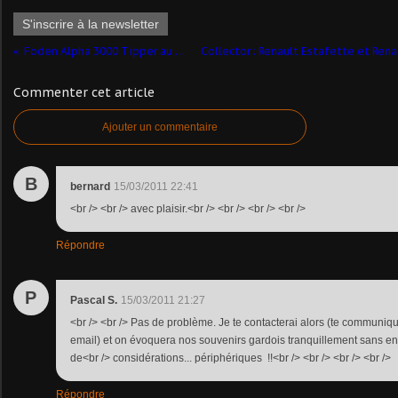
S'inscrire à la newsletter
Foden Alpha 3000 Tipper au 1/48ème (ASAM)
Commenter cet article
Ajouter un commentaire
B
bernard
15/03/2011 22:41
<br /> <br /> avec plaisir.<br /> <br /> <br /> <br />
Répondre
P
Pascal S.
15/03/2011 21:27
<br /> <br /> Pas de problème. Je te contacterai alors (te communi
email) et on évoquera nos souvenirs gardois tranquillement sans en
de<br /> considérations... périphériques !!<br /> <br /> <br /> <br />
Répondre