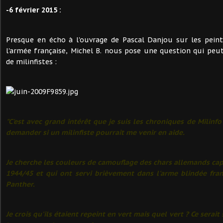
-6 février 2015 :
Presque en écho à l'ouvrage de Pascal Danjou sur les pein
l'armée française, Michel B. nous pose une question qui pe
de milinfistes :
"C'est avec grand intérêt que je suis les chroniques de Milinf
demander si un milinfiste pourrait me venir en aide.
Je cherche les couleurs de camouflage des chars allemands cap
1944/45 et qui ont servi brièvement dans l'arme blindée franç
Panther.
Je crois qu'ils étaient repeint en vert mais quel vert ?
Ce serait