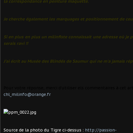
la correspondance en peinture maquette.
Je cherche également les marquages et positionnement de ceux
Si en plus en plus un milinfiste connaissait une adresse où je p
serais ravi !!
J'ai écrit au Musée des Blindés de Saumur qui ne m'a jamais ré
Pour votre réponse, merci d'utiliser els commentaires à cet ar
chl_milinfo@orange.fr
Source de la photo du Tigre ci-dessus :
http://passion-