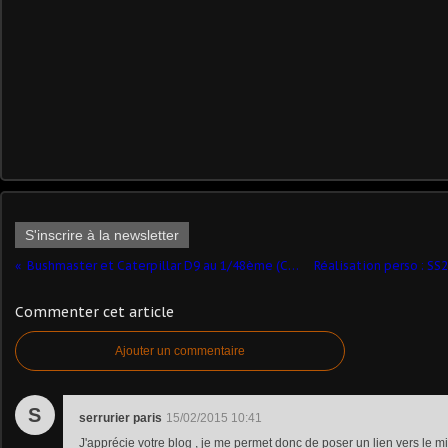
S'inscrire à la newsletter
Bushmaster et Caterpillar D9 au 1/48ème (Caroll Westerhoff/Cypmodels)
Commenter cet article
Ajouter un commentaire
S
serrurier paris
15/02/2015 10:41
J'apprécie votre blog , je me permet donc de poser un lien vers le mie