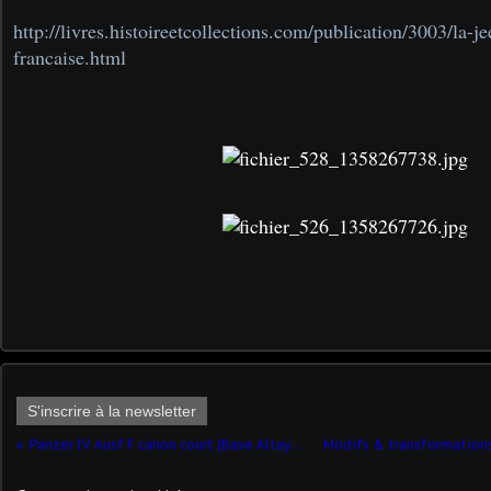
http://livres.histoireetcollections.com/publication/3003/la-j
francaise.html
S'inscrire à la newsletter
Panzer IV Ausf F canon court (Base Altaya - 1/43 - par Hervé C.) ​