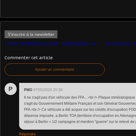
S'inscrire à la newsletter
Porte-char M25 Pacific (1/48 - Master Fighter - par Marc H.)
Commenter cet article
Ajouter un commentaire
P
PMO
07/05/2020 20:38
Il ne s'agit pas d'un véhicule des FFA....<br /> Plaque minéralogique 
s'agit du Gouvernement Militaire Français et son Général Gouverneu
FFA.<br /> Ce véhicule a été acquis sur les crédits d'occupation FO
dépense imposée, a Berlin TOA (territoire d'occupation en Allemagn
séjour à Berlin = 1/2 campagne et mention "guerre" sur le relevé de po
Répondre