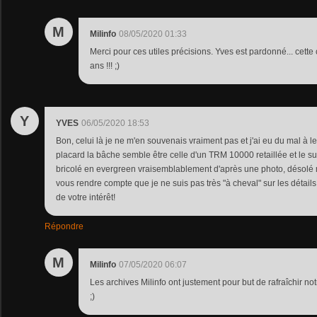
M
Milinfo
08/05/2020 01:33
Merci pour ces utiles précisions. Yves est pardonné... cette c
ans !!! ;)
Y
YVES
06/05/2020 18:53
Bon, celui là je ne m'en souvenais vraiment pas et j'ai eu du mal à le
placard la bâche semble être celle d'un TRM 10000 retaillée et le 
bricolé en evergreen vraisemblablement d'après une photo, désolé
vous rendre compte que je ne suis pas très "à cheval" sur les détails
de votre intérêt!
Répondre
M
Milinfo
07/05/2020 06:07
Les archives Milinfo ont justement pour but de rafraîchir 
;)