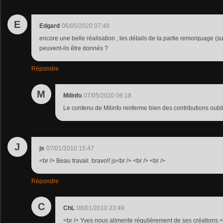
E
Edgard
06/05/2020 07:48
encore une belle réalisation ; les détails de la partie remorquage (s
peuvent-ils être donnés ?
Répondre
M
Milinfo
07/05/2020 06:18
Le contenu de Milinfo renferme bien des contributions oubl
J
js
07/01/2010 15:47
<br /> Beau travail. bravo!! js<br /> <br /> <br />
Répondre
C
ChL
08/01/2010 23:49
<br /> Yves nous alimente régulièrement de ses créations.<br