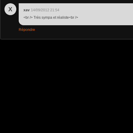
X
xav
14/09/2012 21:54
<br /> Très sympa et réaliste<br />
Répondre