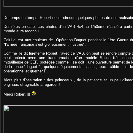
De temps en temps, Robert nous adresse quelques photos de ses réalisati
Dernières en date, ces photos d'un VAB 4x4 au 1/50ème réalisé à partir
monde aura reconnu.
Celui-ci est aux couleurs de l'Opération Daguet pendant la 1ère Guerre d
"l'armée française s'est glorieusement illustrée".
Comme le dit lui-même Robert, "avec ce VAB, on peut se rendre compte du
peut obtenir avec une transformation d'un modèle Solido très conn
mitrailleuse de CEF, protégée comme il se doit ; une ouverture permet de l
de la tenue "daguet " ; quelques équipements : sacs , feux , câble... et l
opérationnel et guerrier !".
Alors plus d'hésitation : des peinceaux , de la patience et un peu d'ima
originaux et àgréable à regarder !
Merci Robert !!!