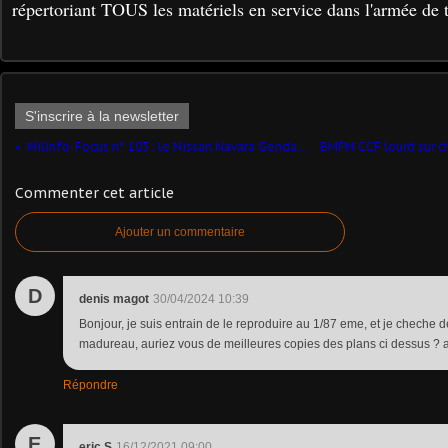
répertoriant TOUS les matériels en service dans l'armée de t
S'inscrire à la newsletter
Milinfo-Focus n° 103 : le Nissan Navara Gendarmerie au 1/43
Commenter cet article
Ajouter un commentaire
D
denis magot
30/04/2024 10:39
Bonjour, je suis entrain de le reproduire au 1/87 eme, et je cheche 
madureau, auriez vous de meilleures copies des plans ci dessus ?
Répondre
E
eric S
16/12/2021 09:00