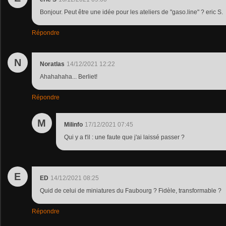
Bonjour. Peut être une idée pour les ateliers de "gaso.line" ? eric S.
Répondre
N
Noratlas
14/12/2021 12:22
Ahahahaha... Berliet!
Répondre
M
Milinfo
17/12/2021 07:45
Qui y a t'il : une faute que j'ai laissé passer ?
E
ED
14/12/2021 08:25
Quid de celui de miniatures du Faubourg ? Fidèle, transformable ?
Répondre