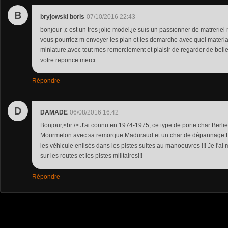
B
bryjowski boris
07/10/2016 22:43
bonjour ,c est un tres jolie model.je suis un passionner de matreriel mi
vous pourriez m envoyer les plan et les demarche avec quel materia
miniature,avec tout mes remerciement et plaisir de regarder de belle
votre reponce merci
Répondre
D
DAMADE
06/08/2016 16:42
Bonjour,<br /> J'ai connu en 1974-1975, ce type de porte char Berl
Mourmelon avec sa remorque Maduraud et un char de dépannage Le
les véhicule enlisés dans les pistes suites au manoeuvres !!! Je l'a
sur les routes et les pistes militaires!!!
Répondre