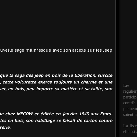
velle sage milinfesque avec son article sur les Jeep
 que la saga des jeep en bois de la libération, suscite
, cette voiturette exerce toujours un charme et une
Les M
uet, en bois, peu importe sa matière et sa taille, son
réguli
partic
contri
pleinem
 de chez MEGOW et éditée en janvier 1943 aux Etats-
soient m
es en bois, son habillage se faisait de carton coloré
La list
serie.
elle est