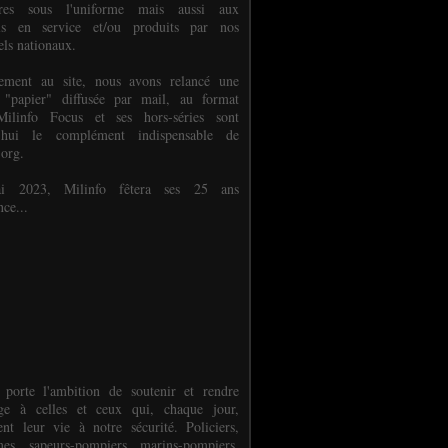
ures sous l'uniforme mais aussi aux
els en service et/ou produits par nos
els nationaux.
èlement au site, nous avons relancé une
 "papier" diffusée par mail, au format
ilinfo Focus et ses hors-séries sont
d'hui le complément indispensable de
.org.
 2023, Milinfo fêtera ses 25 ans
nce...
 porte l'ambition de soutenir et rendre
e à celles et ceux qui, chaque jour,
ent leur vie à notre sécurité. Policiers,
es, sapeurs-pompiers, marins-pompiers,