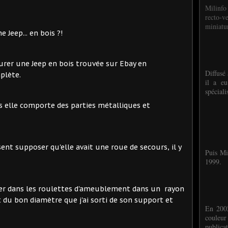
Milinfo
recto-v
miniatur
Jeep... en bois ?!
taurer une Jeep en bois trouvée sur Ebay en
Diffusé 
plète.
il a eu
spéciali
ais elle comporte des parties métalliques et
ssent supposer qu'elle avait une roue de secours, il y
Puis Mi
1999.
rder dans les roulettes d'ameublement dans un rayon
et du bon diamètre que j'ai sorti de son support et
En 2002
couleu
publicat