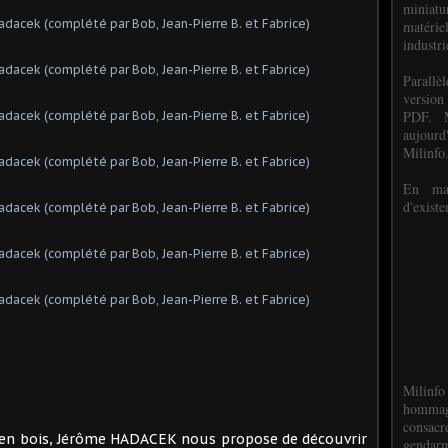
miniat
matéri
industri
P
arall
version
PDF. M
aujour
Milinfo
En mai
d'existe
Milinfo
hommag
consacr
s en bois, Jérôme HADACEK nous propose de découvrir
gendarm