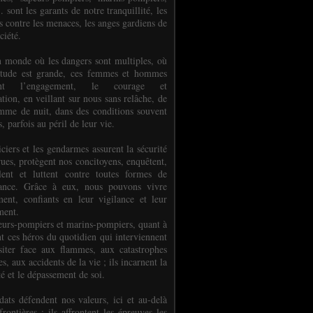
.. sont les garants de notre tranquillité, les
s contre les menaces, les anges gardiens de
ciété.
 monde où les dangers sont multiples, où
titude est grande, ces femmes et hommes
nent l’engagement, le courage et
tion, en veillant sur nous sans relâche, de
mme de nuit, dans des conditions souvent
es, parfois au péril de leur vie.
ciers et les gendarmes assurent la sécurité
rues, protègent nos concitoyens, enquêtent,
llent et luttent contre toutes formes de
uance. Grâce à eux, nous pouvons vivre
ment, confiants en leur vigilance et leur
ment.
eurs-pompiers et marins-pompiers, quant à
nt ces héros du quotidien qui interviennent
siter face aux flammes, aux catastrophes
es, aux accidents de la vie ; ils incarnent la
té et le dépassement de soi.
dats défendent nos valeurs, ici et au-delà
rontières ; ils affrontent les épreuves les