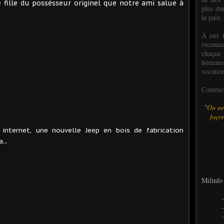
 fille du possésseur originel que notre ami salue à
plus dur
la paix.
À eux t
reconn
chaque
hommes,
vocatio
Comme l
"On ne
façon
ar internet, une nouvelle Jeep en bois de fabrication
...
Milinfo 