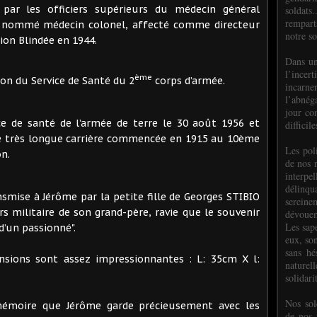
 par les officiers supérieurs du médecin général
soldats.
rempart
s nommé médecin colonel, affecté comme directeur
notre so
sion Blindée en 1944.
Dans un
l’incer
ème
ion du Service de Santé du 2
corps d’armée.
incar
l’abnéga
jour co
ce de santé de l’armée de terre le 30 août 1956 et
difficil
ne très longue carrière commencée en 1915 au 10ème
Les poli
on.
de nos 
interpe
délinq
nsmise à Jérôme par la petite fille de Georges STIBIO
sereine
urs militaire de son grand-père, ravie que le souvenir
dévoue
Les sap
d’un passionné".
eux, so
sans hé
nsions sont assez impressionnantes : L: 35cm X l:
naturell
solidari
Nos sol
mémoire que Jérôme garde précieusement avec les
de nos f