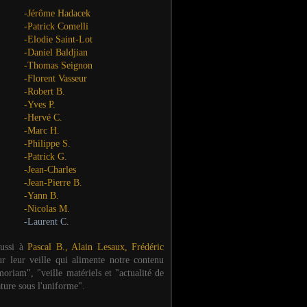
-Jérôme Hadacek
-Patrick Comelli
-Elodie Saint-Lot
-Daniel Baldjian
-Thomas Seignon
-Florent Vasseur
-Robert B.
-Yves P.
-Hervé C.
-Marc H.
-Philippe S.
-Patrick G.
-Jean-Charles
-Jean-Pierre B.
-Yann B.
-Nicolas M.
-Laurent C.
aussi à
Pascal B., Alain Lesaux, Frédéric
ur leur veille qui alimente notre contenu
oriam", "veille matériels et "actualité de
ature sous l'uniforme".