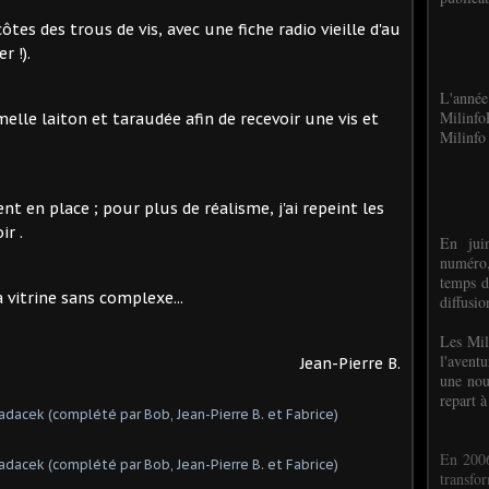
ôtes des trous de vis, avec une fiche radio vieille d'au
r !).
L'anné
Milinf
elle laiton et taraudée afin de recevoir une vis et
Milinfo 
t en place ; pour plus de réalisme, j'ai repeint les
ir .
En jui
numéro,
temps d
a vitrine sans complexe...
diffusi
Les Mil
l'avent
Jean-Pierre B.
une nou
repart à
En 2006
transf