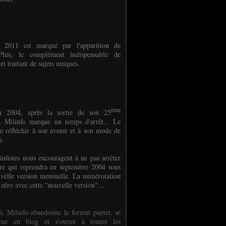
e 2011 est marqué par l'apparition de
oPlus, le complément indispensable de
et traitant de sujets uniques.
ème
n 2004, après la sortie de son 25
 Milinfo marque un temps d'arrêt... Le
e réfléchir à son avenir et à son mode de
on.
infistes nous encouragent à ne pas arrêter
ure qui reprendra en septembre 2004 sous
velle version mensuelle. La numérotation
 zéro avec cette "nouvelle version"...
, Milinfo abandonne le format papier, se
orme en blog et s'ouvre à toutes les