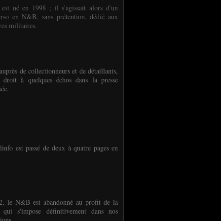
 est né en 1998 ; il s'agissait alors d'un
erso en N&B, sans prétention, dédié aux
es militaires.
auprès de collectionneurs et de détaillants,
 droit à quelques échos dans la presse
sée.
linfo est passé de deux à quatre pages en
, le N&B est abandonné au profit de la
r qui s'impose définitivement dans nos
ions.