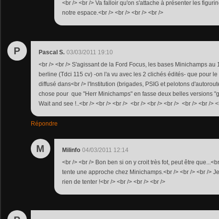
<br /> <br /> Va falloir qu'on s'attache à présenter les figu
notre espace.<br /> <br /> <br /> <br />
P
Pascal S.
03/03/2011 19:10
<br /> <br /> S'agissant de la Ford Focus, les bases Minichamps au 1
berline (Tdci 115 cv) -on l'a vu avec les 2 clichés édités- que pour le
diffusé dans<br /> l'Institution (brigades, PSIG et pelotons d'autorout
chose pour que "Herr Minichamps" en fasse deux belles versions "g
Wait and see !..<br /> <br /> <br /> <br /> <br /> <br /> <br /> <br /> <
Répondre
M
Milinfo
04/03/2011 12:14
<br /> <br /> Bon ben si on y croit très fot, peut être que...<b
tente une approche chez Minichamps.<br /> <br /> <br /> Je
rien de tenter !<br /> <br /> <br /> <br />