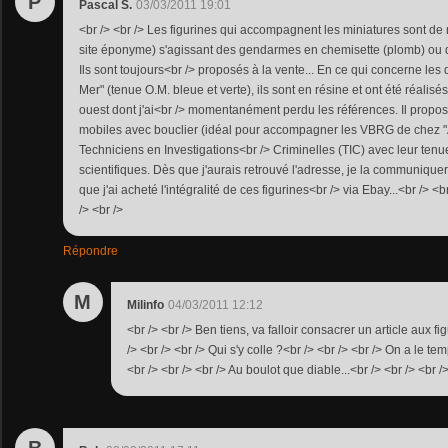
P
Pascal S.
03/03/2011 19:01
<br /> <br /> Les figurines qui accompagnent les miniatures sont de
site éponyme) s'agissant des gendarmes en chemisette (plomb) ou d
Ils sont toujours<br /> proposés à la vente... En ce qui concerne le
Mer" (tenue O.M. bleue et verte), ils sont en résine et ont été réalisés
ouest dont j'ai<br /> momentanément perdu les références. Il prop
mobiles avec bouclier (idéal pour accompagner les VBRG de chez "A
Techniciens en Investigations<br /> Criminelles (TIC) avec leur tenu
scientifiques. Dès que j'aurais retrouvé l'adresse, je la communique
que j'ai acheté l'intégralité de ces figurines<br /> via Ebay...<br /> <b
/> <br />
Répondre
M
Milinfo
04/03/2011 12:12
<br /> <br /> Ben tiens, va falloir consacrer un article aux 
/> <br /> <br /> Qui s'y colle ?<br /> <br /> <br /> On a le te
<br /> <br /> <br /> Au boulot que diable...<br /> <br /> <br />