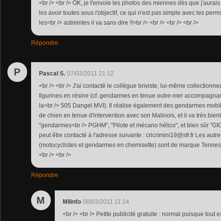
<br /> <br /> OK, je t'envoie les photos des miennes dès que j'aurais
les avoir toutes sous l'objectif, ce qui n'est pas simple avec les perms
les<br /> astreintes il va sans dire !!<br /> <br /> <br /> <br />
Répondre
P
Pascal S.
07/03/2011 21:12
<br /> <br /> J'ai contacté le collègue briviste, lui-même collectionne
figurines en résine (cf. gendarmes en tenue outre-mer accompagnan
la<br /> 505 Dangel MVI). Il réalise également des gendarmes mobil
de chien en tenue d'intervention avec son Malinois, et il va très bient
"gendarmes<br /> PGHM", "Pilote et mécano hélico", et bien sûr "GIG
peut être contacté à l'adresse suivante : cricrimini19@sfr.fr Les autre
(motocyclistes et gendarmes en chemisette) sont de marque Tennessy (
<br /> <br />
Répondre
M
Milinfo
08/03/2011 11:14
<br /> <br /> Petite publicité gratuite : normal puisque tout es