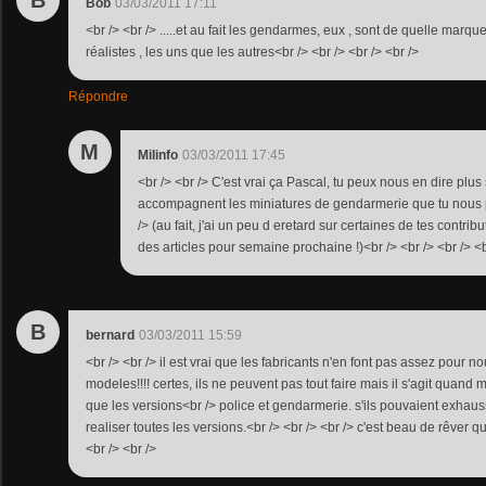
B
Bob
03/03/2011 17:11
<br /> <br /> .....et au fait les gendarmes, eux , sont de quelle marque 
réalistes , les uns que les autres<br /> <br /> <br /> <br />
Répondre
M
Milinfo
03/03/2011 17:45
<br /> <br /> C'est vrai ça Pascal, tu peux nous en dire plus 
accompagnent les miniatures de gendarmerie que tu nous p
/> (au fait, j'ai un peu d eretard sur certaines de tes contri
des articles pour semaine prochaine !)<br /> <br /> <br /> <b
B
bernard
03/03/2011 15:59
<br /> <br /> il est vrai que les fabricants n'en font pas assez pour 
modeles!!!! certes, ils ne peuvent pas tout faire mais il s'agit quan
que les versions<br /> police et gendarmerie. s'ils pouvaient exhaus
realiser toutes les versions.<br /> <br /> <br /> c'est beau de rêver 
<br /> <br />