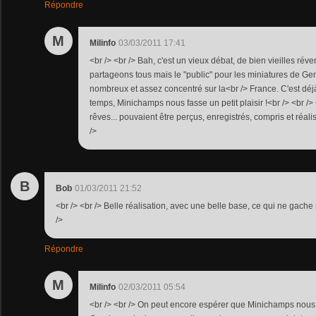
Répondre
M
Milinfo
03/03/2011 17:41
<br /> <br /> Bah, c'est un vieux débat, de bien vieilles réve
partageons tous mais le "public" pour les miniatures de G
nombreux et assez concentré sur la<br /> France. C'est dé
temps, Minichamps nous fasse un petit plaisir !<br /> <br /> 
rêves... pouvaient être perçus, enregistrés, compris et réalis
/>
B
Bob
01/03/2011 21:52
<br /> <br /> Belle réalisation, avec une belle base, ce qui ne gache r
/>
Répondre
M
Milinfo
02/03/2011 05:54
<br /> <br /> On peut encore espérer que Minichamps nous 