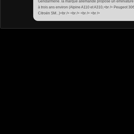
Gendarmerie. la marque allemande propose un eminiature
à trois ans environ (Alpine A110 et A310,<br /> Peugeot 30
Citroën SM...)<br /> <br /> <br /> <br />