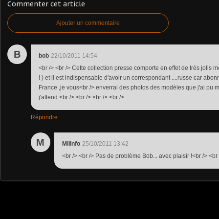
Commenter cet article
Ajouter un commentaire
B
bob
22/10/2011 14:54
<br /> <br /> Cette collection presse comporte en effet de trés jolis m
! ) et il est indispensable d'avoir un correspondant ....russe car ab
France ,je vous<br /> enverrai des photos des modèles que j'ai pu m
j'attend.<br /> <br /> <br /> <br />
Répondre
M
Milinfo
25/10/2011 13:42
<br /> <br /> Pas de problème Bob... avec plaisir !<br /> <br 