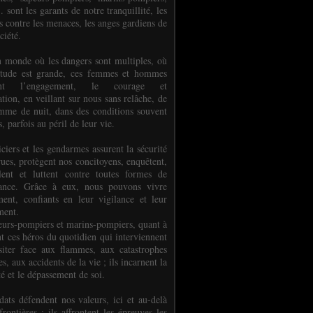
.. sont les garants de notre tranquillité, les
s contre les menaces, les anges gardiens de
ciété.
 monde où les dangers sont multiples, où
titude est grande, ces femmes et hommes
nent l’engagement, le courage et
tion, en veillant sur nous sans relâche, de
mme de nuit, dans des conditions souvent
es, parfois au péril de leur vie.
ciers et les gendarmes assurent la sécurité
rues, protègent nos concitoyens, enquêtent,
llent et luttent contre toutes formes de
uance. Grâce à eux, nous pouvons vivre
ment, confiants en leur vigilance et leur
ment.
eurs-pompiers et marins-pompiers, quant à
nt ces héros du quotidien qui interviennent
siter face aux flammes, aux catastrophes
es, aux accidents de la vie ; ils incarnent la
té et le dépassement de soi.
dats défendent nos valeurs, ici et au-delà
rontières ; ils affrontent les épreuves les