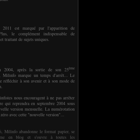
e 2011 est marqué par l'apparition de
oPlus, le complément indispensable de
et traitant de sujets uniques.
ème
n 2004, après la sortie de son 25
 Milinfo marque un temps d'arrêt... Le
e réfléchir à son avenir et à son mode de
on.
infistes nous encouragent à ne pas arrêter
ure qui reprendra en septembre 2004 sous
velle version mensuelle. La numérotation
 zéro avec cette "nouvelle version"...
, Milinfo abandonne le format papier, se
orme en blog et s'ouvre à toutes les