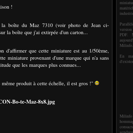
miniat
ison !
matéri
industri
P
arall
 la boîte du Maz 7310 (voir photo de Jean ci-
version
sur la boîte que j'ai extirpée d'un carton...
PDF. M
aujour
Milinfo
n d'affirmer que cette miniature est au 1/50ème,
En mai
cette miniature provenant d'une marque qui n'a sans
d'existe
itude que les marques plus connues...
 même produit à cette échelle, il est gros !"
Milinfo
hommag
consacr
gendarm