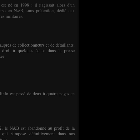
 est né en 1998 ; il s'agissait alors d'un
erso en N&B, sans prétention, dédié aux
es militaires.
auprès de collectionneurs et de détaillants,
 droit à quelques échos dans la presse
sée.
linfo est passé de deux à quatre pages en
, le N&B est abandonné au profit de la
r qui s'impose définitivement dans nos
ions.