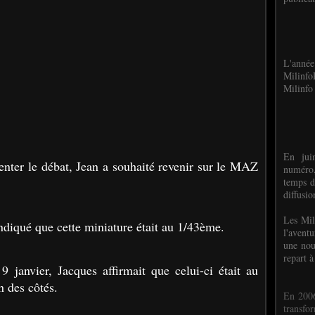
L'anné
Milinf
Milinfo 
En jui
nter le débat, Jean a souhaité revenir sur le MAZ
numéro,
temps d
diffusi
Les Mil
indiqué que cette miniature était au 1/43ème.
l'avent
une nou
repart à
9 janvier, Jacques affirmait que celui-ci était au
n des côtés.
En 2006
transf