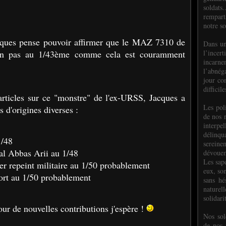
soldats.
rempart
notre so
acques pense pouvoir affirmer que le MAZ 7310 de
Dans un
l’incer
on pas au 1/43ème comme cela est couramment
incar
l’abnéga
jour co
difficil
rticles sur ce "monstre" de l'ex-URSS, Jacques a
Les poli
 d'origines diverses :
de nos 
interpe
délinq
1/48
sereine
l Abbas Arii au 1/48
dévoue
Les sap
 repeint militaire au 1/50 probablement
eux, so
rt au 1/50 probablement
sans hé
naturell
solidari
our de nouvelles contributions j'espère !
Nos sol
de nos f