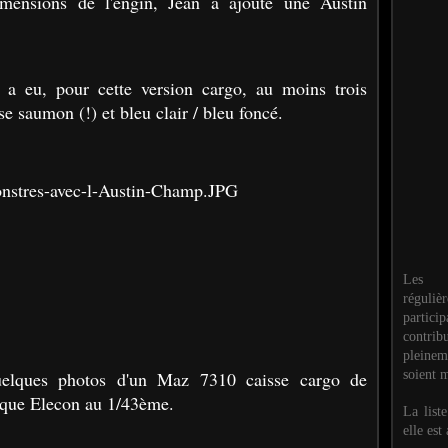
mensions de l'engin, Jean a ajouté une Austin
 a eu, pour cette version cargo, au moins trois
se saumon (!) et bleu clair / bleu foncé.
Les M
réguli
partic
contri
pleinem
soient m
uelques photos d'un Maz 7310 caisse cargo de
arque Elecon au 1/43ème.
La list
elle est