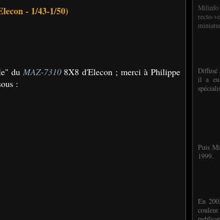
Milinfo
Elecon - 1/43-1/50)
recto-v
miniatur
ale" du
MAZ-7310
8X8 d'Elecon ; merci à Philippe
Diffusé 
il a eu
sous :
spéciali
Puis Mi
1999.
En 2002
couleu
publicat