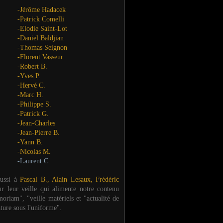
-Jérôme Hadacek
-Patrick Comelli
-Elodie Saint-Lot
-Daniel Baldjian
-Thomas Seignon
-Florent Vasseur
-Robert B.
-Yves P.
-Hervé C.
-Marc H.
-Philippe S.
-Patrick G.
-Jean-Charles
-Jean-Pierre B.
-Yann B.
-Nicolas M.
-Laurent C.
aussi à
Pascal B., Alain Lesaux, Frédéric
ur leur veille qui alimente notre contenu
oriam", "veille matériels et "actualité de
ature sous l'uniforme".