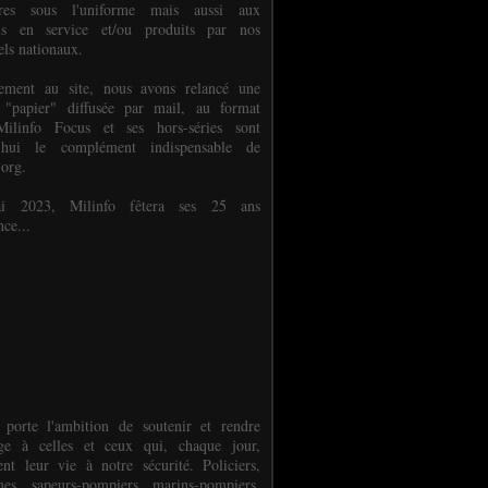
ures sous l'uniforme mais aussi aux
els en service et/ou produits par nos
els nationaux.
èlement au site, nous avons relancé une
 "papier" diffusée par mail, au format
ilinfo Focus et ses hors-séries sont
d'hui le complément indispensable de
.org.
 2023, Milinfo fêtera ses 25 ans
nce...
 porte l'ambition de soutenir et rendre
e à celles et ceux qui, chaque jour,
ent leur vie à notre sécurité. Policiers,
es, sapeurs-pompiers, marins-pompiers,