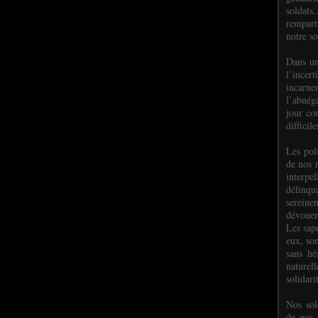
soldats.
rempart
notre so
Dans un
l’incer
incar
l’abnéga
jour co
difficil
Les poli
de nos 
interpe
délinq
sereine
dévoue
Les sap
eux, so
sans hé
naturell
solidari
Nos sol
de nos f