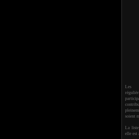
Les M
réguli
partic
contri
pleinem
soient m
La list
elle est