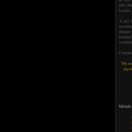
plus dur
la paix.
À eux t
reconn
chaque
hommes,
vocatio
Comme l
"On ne
façon
Milinfo 