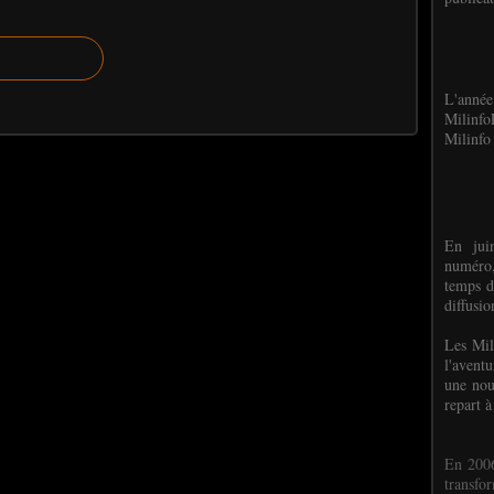
L'anné
Milinf
Milinfo 
En jui
numéro,
temps d
diffusi
Les Mil
l'avent
une nou
repart à
En 2006
transf