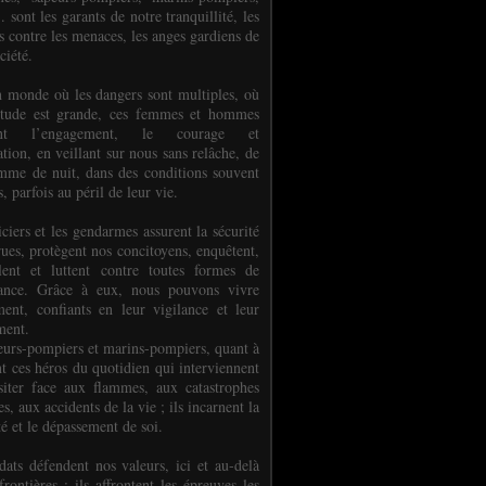
.. sont les garants de notre tranquillité, les
s contre les menaces, les anges gardiens de
ciété.
 monde où les dangers sont multiples, où
titude est grande, ces femmes et hommes
nent l’engagement, le courage et
tion, en veillant sur nous sans relâche, de
mme de nuit, dans des conditions souvent
es, parfois au péril de leur vie.
ciers et les gendarmes assurent la sécurité
rues, protègent nos concitoyens, enquêtent,
llent et luttent contre toutes formes de
uance. Grâce à eux, nous pouvons vivre
ment, confiants en leur vigilance et leur
ment.
eurs-pompiers et marins-pompiers, quant à
nt ces héros du quotidien qui interviennent
siter face aux flammes, aux catastrophes
es, aux accidents de la vie ; ils incarnent la
té et le dépassement de soi.
dats défendent nos valeurs, ici et au-delà
rontières ; ils affrontent les épreuves les