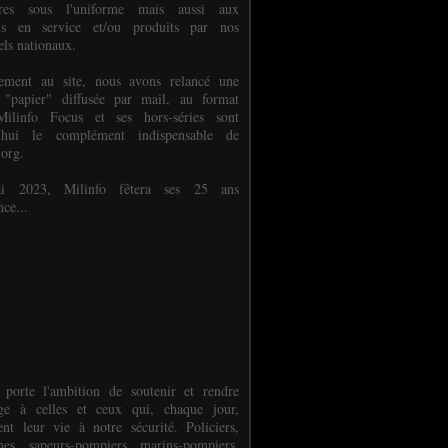
ures sous l'uniforme mais aussi aux
els en service et/ou produits par nos
els nationaux.
èlement au site, nous avons relancé une
 "papier" diffusée par mail, au format
ilinfo Focus et ses hors-séries sont
d'hui le complément indispensable de
.org.
 2023, Milinfo fêtera ses 25 ans
nce...
 porte l'ambition de soutenir et rendre
e à celles et ceux qui, chaque jour,
ent leur vie à notre sécurité. Policiers,
es, sapeurs-pompiers, marins-pompiers,