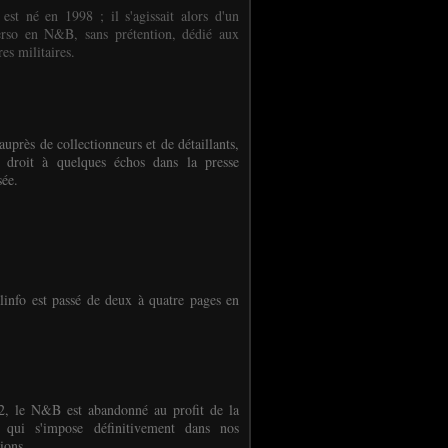
 est né en 1998 ; il s'agissait alors d'un
erso en N&B, sans prétention, dédié aux
es militaires.
auprès de collectionneurs et de détaillants,
 droit à quelques échos dans la presse
sée.
linfo est passé de deux à quatre pages en
, le N&B est abandonné au profit de la
r qui s'impose définitivement dans nos
ions.