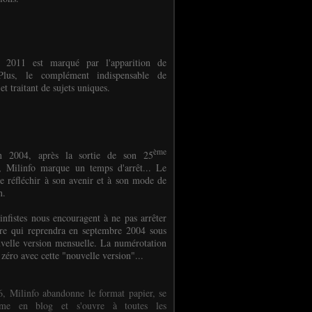
e 2011 est marqué par l'apparition de
oPlus, le complément indispensable de
et traitant de sujets uniques.
ème
n 2004, après la sortie de son 25
 Milinfo marque un temps d'arrêt... Le
e réfléchir à son avenir et à son mode de
on.
infistes nous encouragent à ne pas arrêter
ure qui reprendra en septembre 2004 sous
velle version mensuelle. La numérotation
 zéro avec cette "nouvelle version"...
, Milinfo abandonne le format papier, se
orme en blog et s'ouvre à toutes les