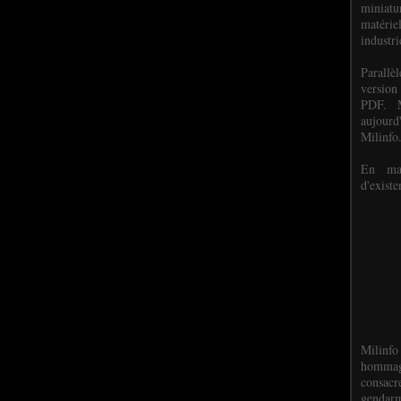
miniat
matéri
industri
P
arall
version
PDF. M
aujour
Milinfo
En mai
d'existe
Milinfo
hommag
consacr
gendarm