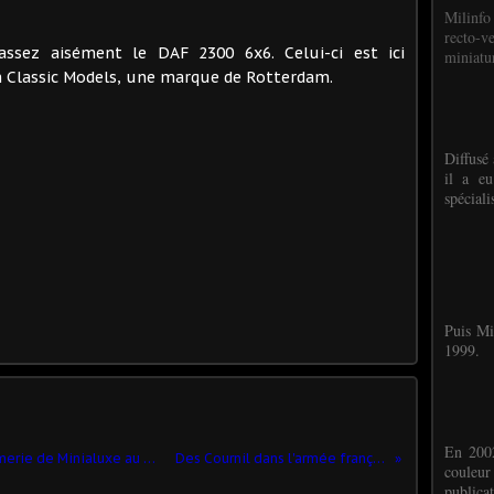
Milinfo
recto-v
t assez aisément le DAF 2300 6x6. Celui-ci est ici
miniatur
 Classic Models, une marque de Rotterdam.
Diffusé 
il a eu
spéciali
Puis Mi
1999.
En 2002
Collector : Renault Estafette Gendarmerie de Minialuxe au 1/43ème
Des Cournil dans l'armée française ?
couleu
publicat