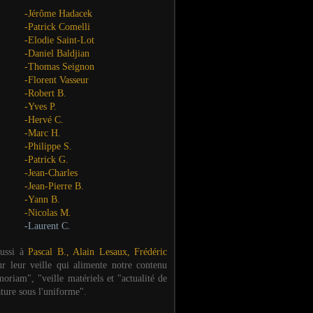
-Jérôme Hadacek
-Patrick Comelli
-Elodie Saint-Lot
-Daniel Baldjian
-Thomas Seignon
-Florent Vasseur
-Robert B.
-Yves P.
-Hervé C.
-Marc H.
-Philippe S.
-Patrick G.
-Jean-Charles
-Jean-Pierre B.
-Yann B.
-Nicolas M.
-Laurent C.
aussi à
Pascal B., Alain Lesaux, Frédéric
ur leur veille qui alimente notre contenu
oriam", "veille matériels et "actualité de
ature sous l'uniforme".