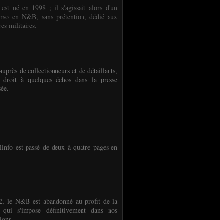
 est né en 1998 ; il s'agissait alors d'un
erso en N&B, sans prétention, dédié aux
es militaires.
auprès de collectionneurs et de détaillants,
 droit à quelques échos dans la presse
sée.
linfo est passé de deux à quatre pages en
, le N&B est abandonné au profit de la
r qui s'impose définitivement dans nos
ions.