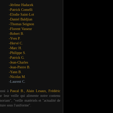
-Jérôme Hadacek
-Patrick Comelli
-Elodie Saint-Lot
-Daniel Baldjian
-Thomas Seignon
-Florent Vasseur
-Robert B.
-Yves P.
-Hervé C.
-Marc H.
-Philippe S.
-Patrick G.
-Jean-Charles
-Jean-Pierre B.
-Yann B.
-Nicolas M.
-Laurent C.
aussi à
Pascal B., Alain Lesaux, Frédéric
ur leur veille qui alimente notre contenu
oriam", "veille matériels et "actualité de
ature sous l'uniforme".