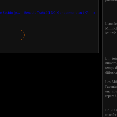
Redif : VAB 6x6 tourelle ARX20 sur base Solido (par Elodie Saint Lot)
Renault Trafic III DCi Gendarmerie au 1/73ème (Cararama)
L'anné
Milinf
Milinfo 
En jui
numéro,
temps d
diffusi
Les Mil
l'avent
une nou
repart à
En 2006
transf