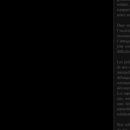
soldats.
rempart
notre so
Dans un
l’incer
incar
l’abnéga
jour co
difficil
Les poli
de nos 
interpe
délinq
sereine
dévoue
Les sap
eux, so
sans hé
naturell
solidari
Nos sol
de nos f