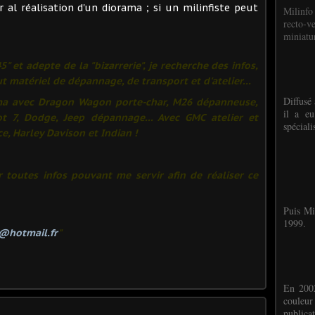
r al réalisation d'un diorama ; si un milinfiste peut
Milinfo
recto-v
miniatur
5" et adepte de la "bizarrerie", je recherche des infos,
ut matériel de dépannage, de transport et d'atelier...
Diffusé 
ama avec Dragon Wagon porte-char, M26 dépanneuse,
il a eu
t 7, Dodge, Jeep dépannage... Avec GMC atelier et
spéciali
e, Harley Davison et Indian !
 toutes infos pouvant me servir afin de réaliser ce
Puis Mi
1999.
@hotmail.fr
"
En 2002
couleu
publicat