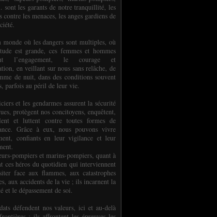
.. sont les garants de notre tranquillité, les
s contre les menaces, les anges gardiens de
ciété.
 monde où les dangers sont multiples, où
titude est grande, ces femmes et hommes
nent l’engagement, le courage et
tion, en veillant sur nous sans relâche, de
mme de nuit, dans des conditions souvent
es, parfois au péril de leur vie.
ciers et les gendarmes assurent la sécurité
rues, protègent nos concitoyens, enquêtent,
llent et luttent contre toutes formes de
uance. Grâce à eux, nous pouvons vivre
ment, confiants en leur vigilance et leur
ment.
eurs-pompiers et marins-pompiers, quant à
nt ces héros du quotidien qui interviennent
siter face aux flammes, aux catastrophes
es, aux accidents de la vie ; ils incarnent la
té et le dépassement de soi.
dats défendent nos valeurs, ici et au-delà
rontières ; ils affrontent les épreuves les