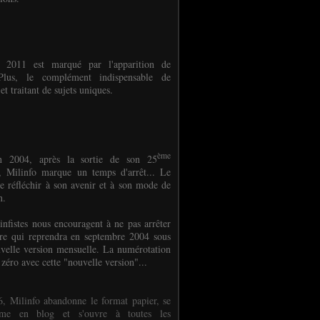
e 2011 est marqué par l'apparition de
oPlus, le complément indispensable de
et traitant de sujets uniques.
ème
n 2004, après la sortie de son 25
 Milinfo marque un temps d'arrêt... Le
e réfléchir à son avenir et à son mode de
on.
infistes nous encouragent à ne pas arrêter
ure qui reprendra en septembre 2004 sous
velle version mensuelle. La numérotation
 zéro avec cette "nouvelle version"...
, Milinfo abandonne le format papier, se
orme en blog et s'ouvre à toutes les