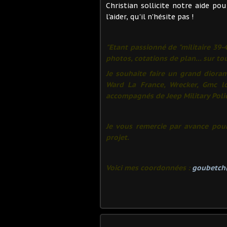
Christian sollicite notre aide pou
l'aider, qu'il n'hésite pas !
"Etant passionné de "militaire 39-4
photos, cotations de plan... sur to
Je souhaite faire un grand dior
Ward La France, Wrecker, Gmc lo
accompagnés de Jeep Military Polic
Je vous remercie par avance pour
projet.
Voici mes coordonnées :
goubetch