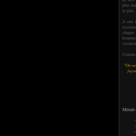
plus dur
la paix.
À eux t
reconn
chaque
hommes,
vocatio
Comme l
"On ne
façon
Milinfo 