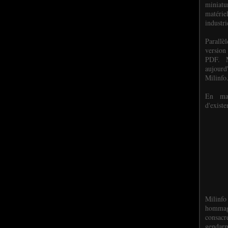
miniat
matéri
industri
P
arall
version
PDF. M
aujour
Milinfo
En mai
d'existe
Milinfo
hommag
consacr
gendarm