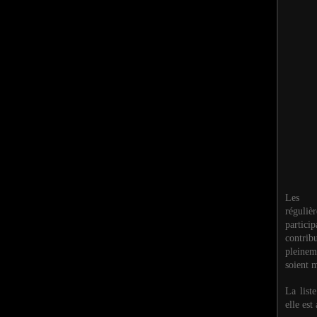
Les M
réguli
partic
contri
pleinem
soient m
La list
elle est