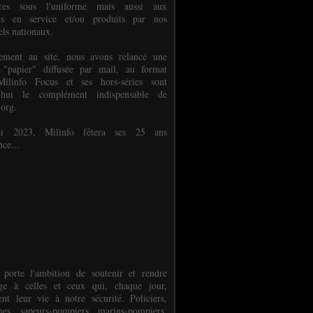
ures sous l'uniforme mais aussi aux
els en service et/ou produits par nos
els nationaux.
èlement au site, nous avons relancé une
 "papier" diffusée par mail, au format
ilinfo Focus et ses hors-séries sont
d'hui le complément indispensable de
.org.
 2023, Milinfo fêtera ses 25 ans
nce...
 porte l'ambition de soutenir et rendre
e à celles et ceux qui, chaque jour,
ent leur vie à notre sécurité. Policiers,
es, sapeurs-pompiers, marins-pompiers,