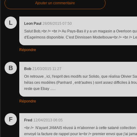
Ajouter un commentaire
L
Leon Paul
28/06/2015 07:50
Salut Bob,<br /> <br /> Au Pays-Bas il y a un magasin a Overloon qu
d'Eagelmoss disponible. C'est Dinnissen Modelbouw<br /> <br /> L
Répondre
B
Bob
21/03/2015 11:27
On retrouve , ici, l'esprit des modifs sur Solido, que réalisa Olivier 
hélas ces modèles (Panhard , entr'autres ) sont assez difficiles à trouv
reste que Ebay ......
Répondre
F
Fred
12/04/2013 06:05
<br /> N'ayant JAMAIS réussi à m'abonner à cette satané collecti
envoyé la facture de rappel pour le<br /> premier envoi que j'ai jamai