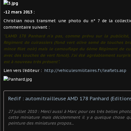
-12 mars 2013 :
Christian nous transmet une photo du n° 7 de la collecti
commentaire suivant :
"L'AMD 178 Panhard n'a pas, comme prévu sur la publicité
Régiment de cuirassiers (fond vert olive semé de touches br
mince filet noir) mais le camouflage du 6ème Régiment de cuir
avec des touches de vert foncé). J'ai été agréablement surpris 
est à nouveau très présent".
Lien vers l'éditeur :
http://vehiculesmilitaires.fr/leaflets.asp
27 juillet 2010 : Merci aussi à Marc pour ces très belles phot
cette miniature mais décidemment il y a quelque chose q
peinture des miniatures propos...