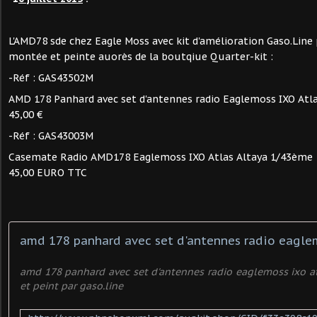
L'AMD78 sde chez Eagle Moss avec kit d'amélioration Gaso.Lin
montée et peinte auorès de la boutqiue Quarter-kit :
-Réf : GAS43502M
AMD 178 Panhard avec set d'antennes radio Eaglemoss IXO Atla
45,00 €
-Réf : GAS43003M
Casemate Radio AMD178 Eaglemoss IXO Atlas Altaya 1/43ème
45,00 EURO TTC
amd 178 panhard avec set d'antennes radio eaglemoss ixo a
et peint par gaso.line