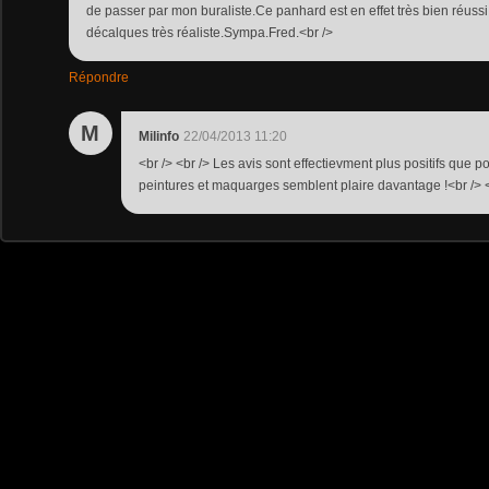
de passer par mon buraliste.Ce panhard est en effet très bien réussi.L
décalques très réaliste.Sympa.Fred.<br />
Répondre
M
Milinfo
22/04/2013 11:20
<br /> <br /> Les avis sont effectievment plus positifs que po
peintures et maquarges semblent plaire davantage !<br /> <b