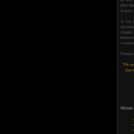
plus dur
la paix.
À eux t
reconn
chaque
hommes,
vocatio
Comme l
"On ne
façon
Milinfo 