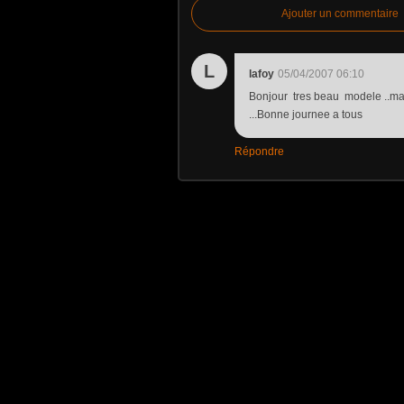
Ajouter un commentaire
L
lafoy
05/04/2007 06:10
Bonjour tres beau modele ..mais
...Bonne journee a tous
Répondre