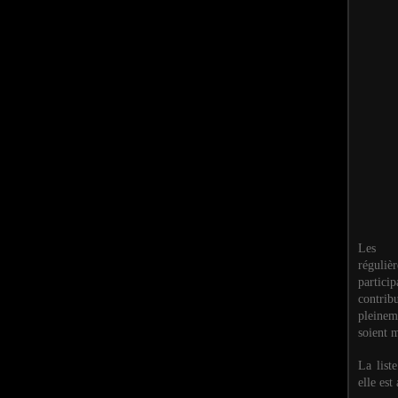
Les M
réguli
partic
contri
pleinem
soient m
La list
elle est