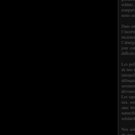
soldats.
rempart
notre so
Dans un
l’incer
incar
l’abnéga
jour co
difficil
Les poli
de nos 
interpe
délinq
sereine
dévoue
Les sap
eux, so
sans hé
naturell
solidari
Nos sol
de nos f