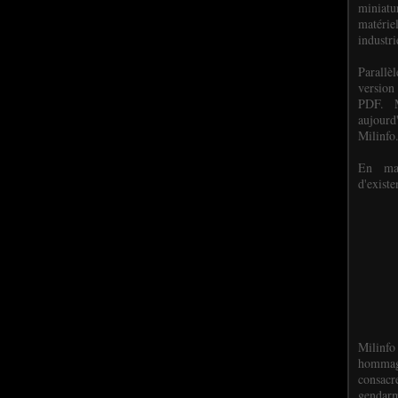
miniat
matéri
industri
P
arall
version
PDF. M
aujour
Milinfo
En mai
d'existe
Milinfo
hommag
consacr
gendarm