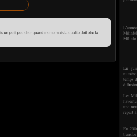
L'anné
Milinf
 un petit peu cher quand meme mais la qualite doit etre la
Milinfo 
En jui
numéro,
temps d
diffusi
Les Mil
l'avent
une nou
repart à
En 2006
transf