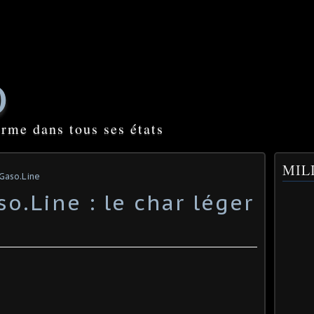
O
orme dans tous ses états
MILI
 Gaso.Line
o.Line : le char léger