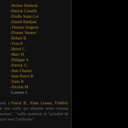
-Jérôme Hadacek
-Patrick Comelli
-Elodie Saint-Lot
-Daniel Baldjian
-Thomas Seignon
-Florent Vasseur
-Robert B.
-Yves P.
-Hervé C.
-Marc H.
-Philippe S.
-Patrick G.
-Jean-Charles
-Jean-Pierre B.
-Yann B.
-Nicolas M.
-Laurent C.
aussi à
Pascal B., Alain Lesaux, Frédéric
ur leur veille qui alimente notre contenu
oriam", "veille matériels et "actualité de
ature sous l'uniforme".