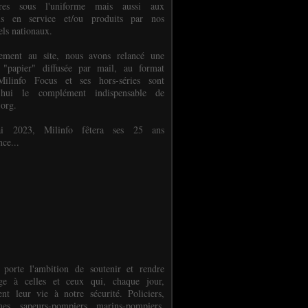
ures sous l'uniforme mais aussi aux
els en service et/ou produits par nos
els nationaux.
èlement au site, nous avons relancé une
 "papier" diffusée par mail, au format
ilinfo Focus et ses hors-séries sont
d'hui le complément indispensable de
.org.
 2023, Milinfo fêtera ses 25 ans
nce...
 porte l'ambition de soutenir et rendre
e à celles et ceux qui, chaque jour,
ent leur vie à notre sécurité. Policiers,
es, sapeurs-pompiers, marins-pompiers,