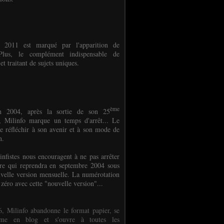
e 2011 est marqué par l'apparition de
oPlus, le complément indispensable de
et traitant de sujets uniques.
ème
n 2004, après la sortie de son 25
 Milinfo marque un temps d'arrêt... Le
e réfléchir à son avenir et à son mode de
on.
infistes nous encouragent à ne pas arrêter
ure qui reprendra en septembre 2004 sous
velle version mensuelle. La numérotation
 zéro avec cette "nouvelle version"...
, Milinfo abandonne le format papier, se
orme en blog et s'ouvre à toutes les