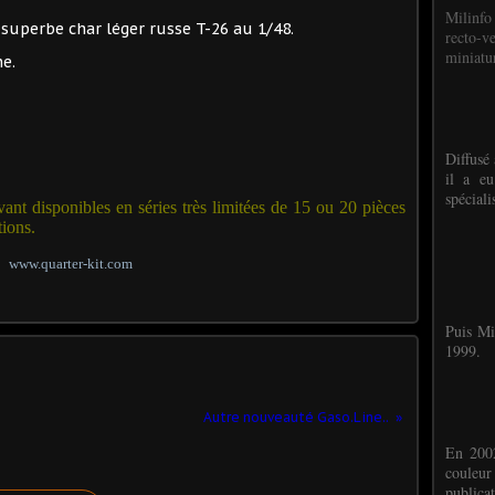
Milinfo
superbe char léger russe T-26 au 1/48.
recto-v
miniatur
e.
Diffusé 
il a eu
spéciali
ant disponibles en séries
très limitées de 15 ou 20 pièces
tions.
www.quarter-kit.com
Puis Mi
1999.
Autre nouveauté Gaso.Line..
En 2002
couleu
publicat