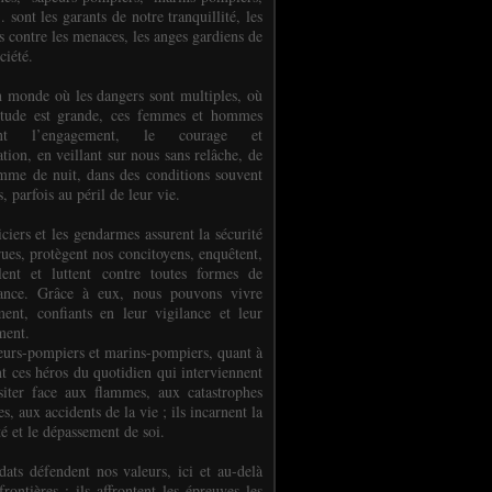
.. sont les garants de notre tranquillité, les
s contre les menaces, les anges gardiens de
ciété.
 monde où les dangers sont multiples, où
titude est grande, ces femmes et hommes
nent l’engagement, le courage et
tion, en veillant sur nous sans relâche, de
mme de nuit, dans des conditions souvent
es, parfois au péril de leur vie.
ciers et les gendarmes assurent la sécurité
rues, protègent nos concitoyens, enquêtent,
llent et luttent contre toutes formes de
uance. Grâce à eux, nous pouvons vivre
ment, confiants en leur vigilance et leur
ment.
eurs-pompiers et marins-pompiers, quant à
nt ces héros du quotidien qui interviennent
siter face aux flammes, aux catastrophes
es, aux accidents de la vie ; ils incarnent la
té et le dépassement de soi.
dats défendent nos valeurs, ici et au-delà
rontières ; ils affrontent les épreuves les