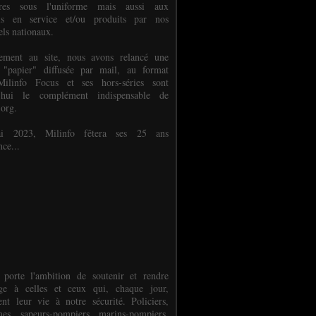
ures sous l'uniforme mais aussi aux
els en service et/ou produits par nos
els nationaux.
èlement au site, nous avons relancé une
 "papier" diffusée par mail, au format
ilinfo Focus et ses hors-séries sont
d'hui le complément indispensable de
.org.
 2023, Milinfo fêtera ses 25 ans
nce...
 porte l'ambition de soutenir et rendre
e à celles et ceux qui, chaque jour,
ent leur vie à notre sécurité. Policiers,
es, sapeurs-pompiers, marins-pompiers,