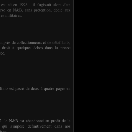
 est né en 1998 ; il s'agissait alors d'un
erso en N&B, sans prétention, dédié aux
es militaires.
auprès de collectionneurs et de détaillants,
 droit à quelques échos dans la presse
sée.
linfo est passé de deux à quatre pages en
, le N&B est abandonné au profit de la
r qui s'impose définitivement dans nos
ions.