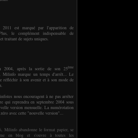
e 2011 est marqué par l'apparition de
oPlus, le complément indispensable de
et traitant de sujets uniques.
ème
n 2004, après la sortie de son 25
 Milinfo marque un temps d'arrêt... Le
e réfléchir à son avenir et à son mode de
on.
infistes nous encouragent à ne pas arrêter
ure qui reprendra en septembre 2004 sous
velle version mensuelle. La numérotation
 zéro avec cette "nouvelle version"...
, Milinfo abandonne le format papier, se
orme en blog et s'ouvre à toutes les