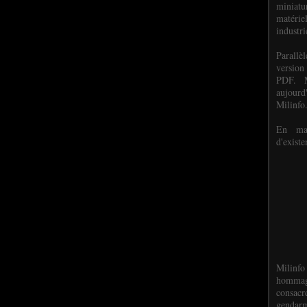
miniat
matéri
industri
P
arall
version
PDF. M
aujour
Milinfo
En mai
d'existe
Milinfo
hommag
consacr
gendarm