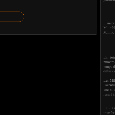
L'anné
Milinf
Milinfo 
En jui
numéro,
temps d
diffusi
Les Mil
l'avent
une nou
repart à
En 2006
transf