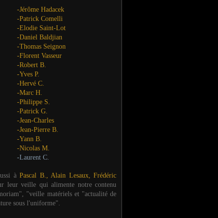
-Jérôme Hadacek
-Patrick Comelli
-Elodie Saint-Lot
-Daniel Baldjian
-Thomas Seignon
-Florent Vasseur
-Robert B.
-Yves P.
-Hervé C.
-Marc H.
-Philippe S.
-Patrick G.
-Jean-Charles
-Jean-Pierre B.
-Yann B.
-Nicolas M.
-Laurent C.
aussi à
Pascal B., Alain Lesaux, Frédéric
ur leur veille qui alimente notre contenu
oriam", "veille matériels et "actualité de
ature sous l'uniforme".