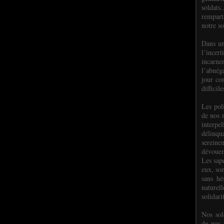
soldats.
rempart
notre so
Dans un
l’incer
incar
l’abnéga
jour co
difficil
Les poli
de nos 
interpe
délinq
sereine
dévoue
Les sap
eux, so
sans hé
naturell
solidari
Nos sol
de nos f