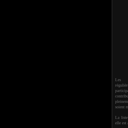
Les M
réguli
partic
contri
pleinem
soient m
La list
elle est