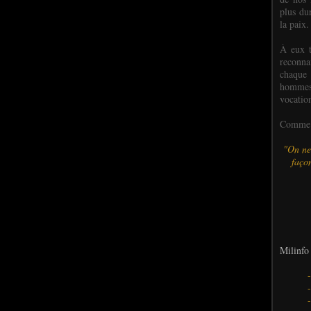
plus dur
la paix.
À eux t
reconn
chaque
hommes,
vocatio
Comme l
"On ne
façon
Milinfo 