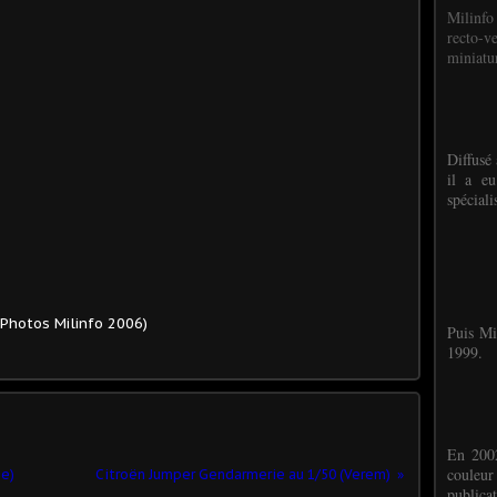
Milinfo
recto-v
miniatur
Diffusé 
il a eu
spéciali
(Photos Milinfo 2006)
Puis Mi
1999.
En 2002
couleu
ne)
Citroën Jumper Gendarmerie au 1/50 (Verem)
publicat