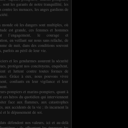
.. sont les garants de notre tranquillité, les
s contre les menaces, les anges gardiens de
ciété.
 monde où les dangers sont multiples, où
titude est grande, ces femmes et hommes
nent l’engagement, le courage et
tion, en veillant sur nous sans relâche, de
mme de nuit, dans des conditions souvent
es, parfois au péril de leur vie.
ciers et les gendarmes assurent la sécurité
rues, protègent nos concitoyens, enquêtent,
llent et luttent contre toutes formes de
uance. Grâce à eux, nous pouvons vivre
ment, confiants en leur vigilance et leur
ment.
eurs-pompiers et marins-pompiers, quant à
nt ces héros du quotidien qui interviennent
siter face aux flammes, aux catastrophes
es, aux accidents de la vie ; ils incarnent la
té et le dépassement de soi.
dats défendent nos valeurs, ici et au-delà
rontières ; ils affrontent les épreuves les