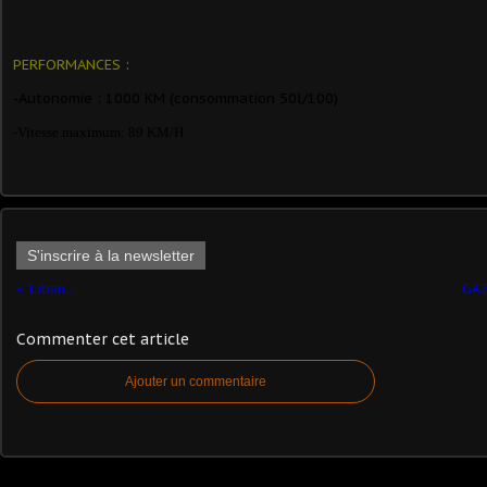
PERFORMANCES :
-Autonomie : 1000 KM (consommation 50l/100)
-Vitesse maximum: 89 KM/H
S'inscrire à la newsletter
Liban...
GAZ
Commenter cet article
Ajouter un commentaire