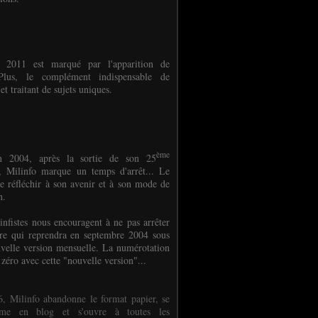
e 2011 est marqué par l'apparition de
oPlus, le complément indispensable de
et traitant de sujets uniques.
ème
n 2004, après la sortie de son 25
 Milinfo marque un temps d'arrêt... Le
e réfléchir à son avenir et à son mode de
on.
infistes nous encouragent à ne pas arrêter
ure qui reprendra en septembre 2004 sous
velle version mensuelle. La numérotation
 zéro avec cette "nouvelle version"...
, Milinfo abandonne le format papier, se
orme en blog et s'ouvre à toutes les