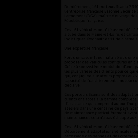
Dernièrement, 161 porteurs Scania P 34
l’entreprise française Essonne Sécurit
l’armement (DGA), maître d'ouvrage de
République française.
Ces 161 véhicules ont été assemblés à S
située dans le Maine-et-Loire, et carro
logistiques JRegnault et 11 de citerne à
Une expertise française
Fort d'un savoir-faire maîtrisé et d'un
proposer des véhicules configurés en 3 
Grâce à son système modulaire d’une gra
les plus variées des clients pour ce qui
qui, conjuguée aux atouts propres aux vé
capacité de franchissement ; moteur co
décisive.
Ces porteurs Scania sont des adaptations
clients ont accès à la gamme complète 
d’assistance qui comprend aujourd'hui p
ateliers dans une centaine de pays. Scan
de maintenance particulièrement avantag
maintenance ; cela n’a pas échappé aux
Ces 161 véhicules ont été assemblés à S
Département adaptations véhicules bapt
carrossage des bennes et des citernes a