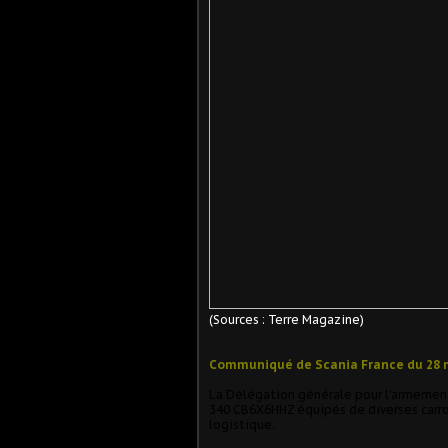
(Sources : Terre Magazine)
Communiqué de Scania France du 28 m
La Délégation générale pour l’armemen
340 CB6X6HHZ équipés de diverses carros
logistique.