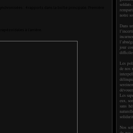
soldats.
synchronisées : 4 rapports dans la boîte principale. Première
rempart
notre so
Dans un
rapézoïdales à l’arrière.
l’incer
incar
l’abnéga
jour co
difficil
Les poli
de nos 
interpe
délinq
sereine
dévoue
Les sap
eux, so
sans hé
naturell
solidari
Nos sol
de nos f