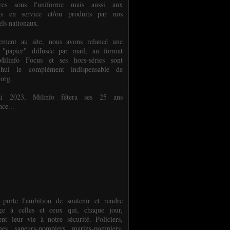
ures sous l'uniforme mais aussi aux
els en service et/ou produits par nos
els nationaux.
èlement au site, nous avons relancé une
 "papier" diffusée par mail, au format
ilinfo Focus et ses hors-séries sont
d'hui le complément indispensable de
.org.
 2023, Milinfo fêtera ses 25 ans
nce...
 porte l'ambition de soutenir et rendre
e à celles et ceux qui, chaque jour,
ent leur vie à notre sécurité. Policiers,
es, sapeurs-pompiers, marins-pompiers,