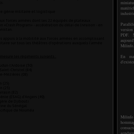
miniat
ls.
matéri
e génie militaire et logistique
industri
 aux forces armées dont les 22 équipés de plateaux
P
arall
 «Crash Program» - accélération du délai de livraison - en
version
nistan.
PDF. M
des appuis à la mobilité aux forces armées en accomplissant
aujour
itaire sur tous les théâtres d’opérations auxquels l’armée
Milinfo
En mai
 mesure les régiments suivants :
d'existe
dun-l'Ardoise (30)
aint-Christol (84)
e-Mézières (08)
)
 (25)
n (25)
rasin (82)
énie (ESAG) d’Angers (49)
ère de Djibouti
rine du Sénégal
Pacifique de Nouméa
Milinfo
hommag
consacr
gendarm