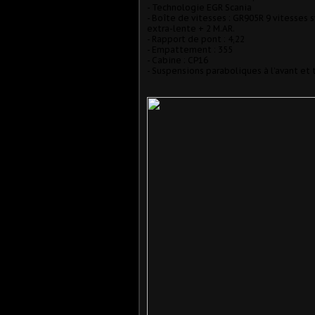
- Technologie EGR Scania
- Boîte de vitesses : GR905R 9 vitesses 
extra-lente + 2 M.AR.
- Rapport de pont : 4,22
- Empattement : 355
- Cabine : CP16
- Suspensions paraboliques à l’avant et t