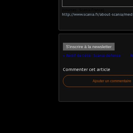
(sources : Scania France)
http://www.scania.fr/about-scania/med
S'inscrire à la newsletter
Redif de l'été : Scania defense
R
Commenter cet article
Ajouter un commentaire