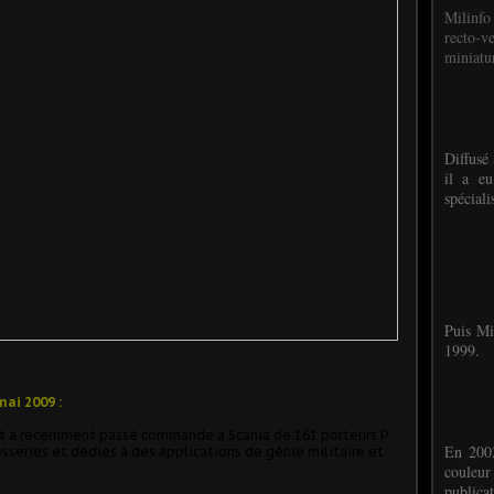
Milinfo
recto-v
miniatur
Diffusé 
il a eu
spéciali
Puis Mi
1999.
ai 2009 :
t a récemment passé commande à Scania de 161 porteurs P
En 2002
series et dédiés à des applications de génie militaire et
couleu
publicat