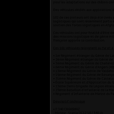
pour les adaptations sur des châssis civi
Des véhicules dédiés aux applications d
102 de ces porteurs ont déjà été livrés
logistiques qui sont récemment partis en
soutien des forces logistiques en Afgha
Ces véhicules ont pour finalité d’être 
des missions logistique et de génie mil
française apporte sa contribution.
Ces 161 véhicules rejoignent au fur et à
• 1er Régiment étranger du Génie de Lau
• 2ème Régiment étranger du Génie de S
• 3ème Régiment du Génie de Charlevill
• 6ème Régiment du Génie d’Angers (49
• 13ème Régiment du Génie de Valdahon
• 19ème Régiment du Génie de Besanço
• 31ème Régiment du Génie de Castelsar
• École Supérieure et d'Application du G
• 13ème Demi-brigade de Légion étrang
• 23ème Bataillon d’infanterie de la Ma
• Régiment d'Infanterie de Marine du 
Descriptif technique
• P 340 CB6X6HHZ
- Moteur : Scania DC12 10 / 340 ch