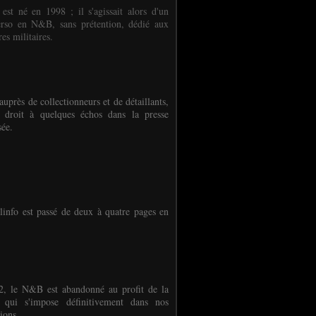
 est né en 1998 ; il s'agissait alors d'un
erso en N&B, sans prétention, dédié aux
es militaires.
auprès de collectionneurs et de détaillants,
 droit à quelques échos dans la presse
sée.
linfo est passé de deux à quatre pages en
, le N&B est abandonné au profit de la
r qui s'impose définitivement dans nos
ions.