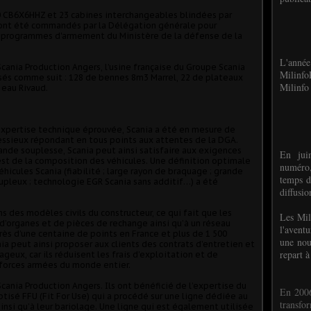
0 CB6X6HHZ et 23 cabines interchangeables blindées par
é ont été commandés par la Délégation générale pour
s programmes d'armement du Ministère de la défense de la
L'anné
cania Production Angers, l’usine française du Groupe Scania
Milinf
ssés comme suit : 128 de bennes 8m3 Marrel, 22 de plateaux
Milinfo 
 eau Rivaud.
e expertise technique éprouvée, Scania a été en mesure de
essieux répondant en tous points aux attentes de la DGA.
nde souplesse, Scania peut ainsi satisfaire aux exigences
En jui
 est de la composition des véhicules. Une définition optimale
numéro,
hicules Scania (fiabilité ; large rayon de braquage ; grande
temps d
upleux ; technologie EGR Scania sans additif…) a été
diffusi
 des modèles civils du constructeur, ce qui fait que les
Les Mil
d’organes et de pièces de rechange ainsi qu’à un réseau
l'avent
rès d’une centaine de points en France et plus de 1 500
une nou
ia peut ainsi proposer aux clients des contrats d’entretien et
repart à
eux, car ils réduisent les frais d’exploitation et de
 forces armées du monde entier.
cania Production Angers. Ils ont bénéficié de l’expertise du
En 2006
isé FFU (Fit For Use) qui a procédé sur une ligne dédiée au
transf
insi qu’à leur bariolage. Une ligne qui est également utilisée