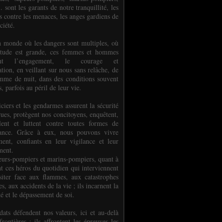
.. sont les garants de notre tranquillité, les
s contre les menaces, les anges gardiens de
ciété.
 monde où les dangers sont multiples, où
titude est grande, ces femmes et hommes
nent l’engagement, le courage et
tion, en veillant sur nous sans relâche, de
mme de nuit, dans des conditions souvent
es, parfois au péril de leur vie.
ciers et les gendarmes assurent la sécurité
rues, protègent nos concitoyens, enquêtent,
llent et luttent contre toutes formes de
uance. Grâce à eux, nous pouvons vivre
ment, confiants en leur vigilance et leur
ment.
eurs-pompiers et marins-pompiers, quant à
nt ces héros du quotidien qui interviennent
siter face aux flammes, aux catastrophes
es, aux accidents de la vie ; ils incarnent la
té et le dépassement de soi.
dats défendent nos valeurs, ici et au-delà
rontières ; ils affrontent les épreuves les