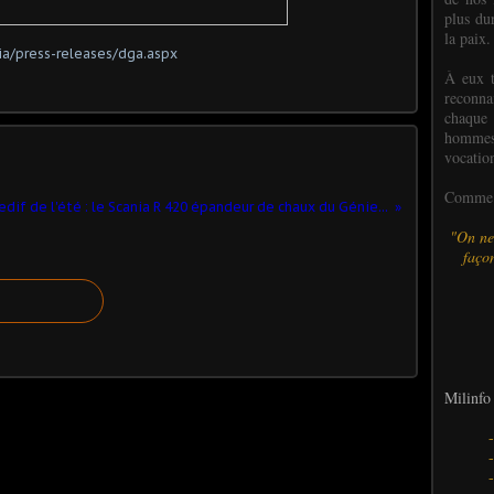
plus dur
la paix.
ia/press-releases/dga.aspx
À eux t
reconn
chaque
hommes,
vocatio
Comme l
edif de l'été : le Scania R 420 épandeur de chaux du Génie...
"On ne
façon
Milinfo 