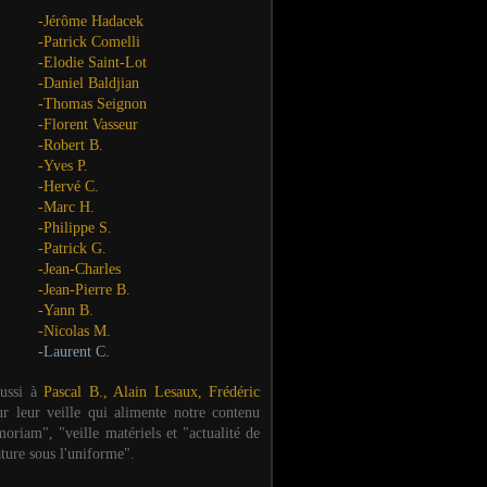
-Jérôme Hadacek
-Patrick Comelli
-Elodie Saint-Lot
-Daniel Baldjian
-Thomas Seignon
-Florent Vasseur
-Robert B.
-Yves P.
-Hervé C.
-Marc H.
-Philippe S.
-Patrick G.
-Jean-Charles
-Jean-Pierre B.
-Yann B.
-Nicolas M.
-Laurent C.
aussi à
Pascal B., Alain Lesaux, Frédéric
ur leur veille qui alimente notre contenu
oriam", "veille matériels et "actualité de
ature sous l'uniforme".