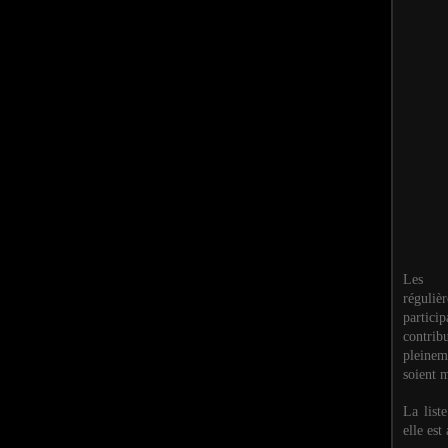
Les M
réguli
partic
contri
pleinem
soient m
La list
elle est