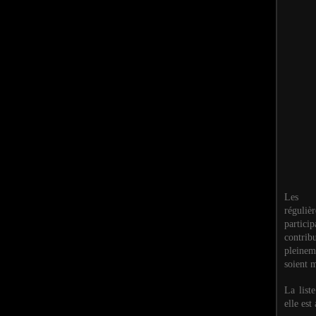
Les M
réguli
partic
contri
pleinem
soient m
La list
elle est