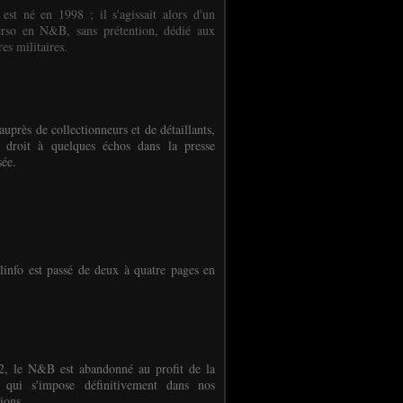
 est né en 1998 ; il s'agissait alors d'un
erso en N&B, sans prétention, dédié aux
es militaires.
auprès de collectionneurs et de détaillants,
 droit à quelques échos dans la presse
sée.
linfo est passé de deux à quatre pages en
, le N&B est abandonné au profit de la
r qui s'impose définitivement dans nos
ions.