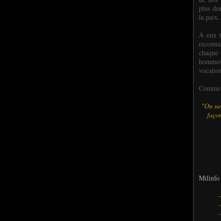
plus dur
la paix.
À eux t
reconn
chaque
hommes,
vocatio
Comme l
"On ne
façon
Milinfo 