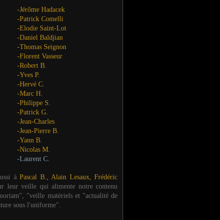
-Jérôme Hadacek
-Patrick Comelli
-Elodie Saint-Lot
-Daniel Baldjian
-Thomas Seignon
-Florent Vasseur
-Robert B.
-Yves P.
-Hervé C.
-Marc H.
-Philippe S.
-Patrick G.
-Jean-Charles
-Jean-Pierre B.
-Yann B.
-Nicolas M.
-Laurent C.
aussi à
Pascal B., Alain Lesaux, Frédéric
ur leur veille qui alimente notre contenu
oriam", "veille matériels et "actualité de
ature sous l'uniforme".