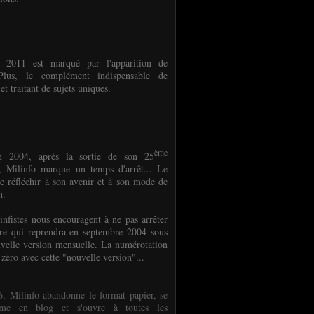
e 2011 est marqué par l'apparition de
oPlus, le complément indispensable de
et traitant de sujets uniques.
ème
n 2004, après la sortie de son 25
 Milinfo marque un temps d'arrêt... Le
e réfléchir à son avenir et à son mode de
on.
infistes nous encouragent à ne pas arrêter
ure qui reprendra en septembre 2004 sous
velle version mensuelle. La numérotation
 zéro avec cette "nouvelle version"...
, Milinfo abandonne le format papier, se
orme en blog et s'ouvre à toutes les