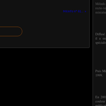
Milinfo
recto-v
Milinfo n° 61...
miniatur
Diffusé 
il a eu
spéciali
Puis Mi
1999.
En 2002
couleu
publicat