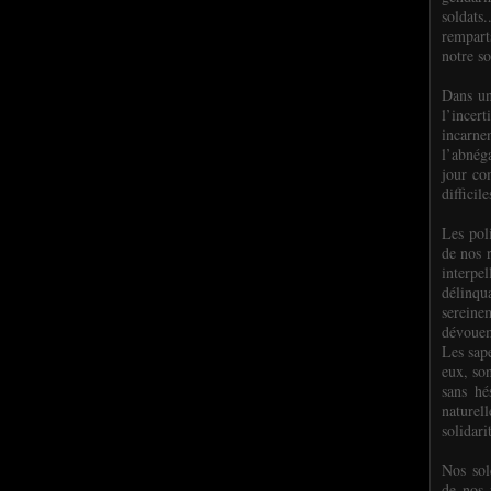
soldats.
rempart
notre so
Dans un
l’incer
incar
l’abnéga
jour co
difficil
Les poli
de nos 
interpe
délinq
sereine
dévoue
Les sap
eux, so
sans hé
naturell
solidari
Nos sol
de nos f