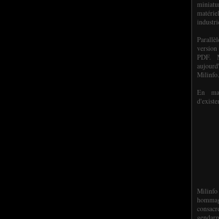
miniat
matéri
industri
P
arall
version
PDF. M
aujour
Milinfo
En mai
d'existe
Milinfo
hommag
consacr
gendarm