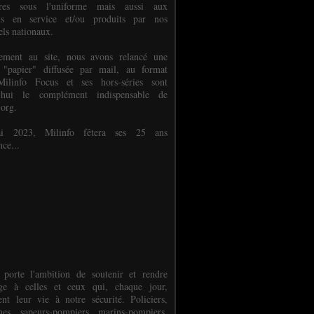
ures sous l'uniforme mais aussi aux
els en service et/ou produits par nos
els nationaux.
èlement au site, nous avons relancé une
 "papier" diffusée par mail, au format
ilinfo Focus et ses hors-séries sont
d'hui le complément indispensable de
.org.
 2023, Milinfo fêtera ses 25 ans
nce...
 porte l'ambition de soutenir et rendre
e à celles et ceux qui, chaque jour,
ent leur vie à notre sécurité. Policiers,
es, sapeurs-pompiers, marins-pompiers,