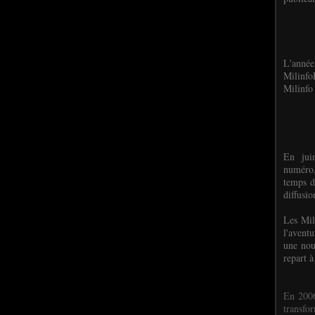
L'anné
Milinf
Milinfo 
En jui
numéro,
temps d
diffusi
Les Mil
l'avent
une nou
repart à
En 2006
transf