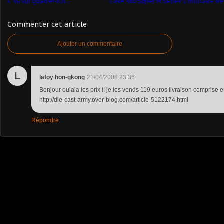
Vu sur Quarter-Kit...
Case 580 Super M Series 2 militaire de
Commenter cet article
Ajouter un commentaire
L
lafoy hon-gkong
21/04/2008 23:36
Bonjour oulala les prix !! je les vends 119 euros livraison comprise e
http://die-cast-army.over-blog.com/article-5122174.html
Répondre