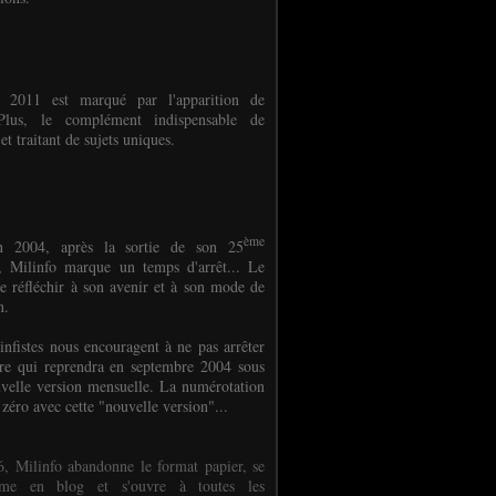
e 2011 est marqué par l'apparition de
oPlus, le complément indispensable de
et traitant de sujets uniques.
ème
n 2004, après la sortie de son 25
 Milinfo marque un temps d'arrêt... Le
e réfléchir à son avenir et à son mode de
on.
infistes nous encouragent à ne pas arrêter
ure qui reprendra en septembre 2004 sous
velle version mensuelle. La numérotation
 zéro avec cette "nouvelle version"...
, Milinfo abandonne le format papier, se
orme en blog et s'ouvre à toutes les