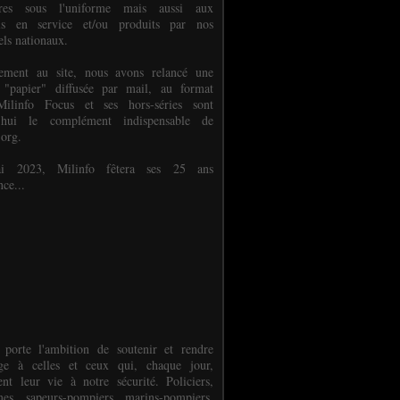
ures sous l'uniforme mais aussi aux
els en service et/ou produits par nos
els nationaux.
èlement au site, nous avons relancé une
 "papier" diffusée par mail, au format
ilinfo Focus et ses hors-séries sont
d'hui le complément indispensable de
.org.
 2023, Milinfo fêtera ses 25 ans
nce...
 porte l'ambition de soutenir et rendre
e à celles et ceux qui, chaque jour,
ent leur vie à notre sécurité. Policiers,
es, sapeurs-pompiers, marins-pompiers,