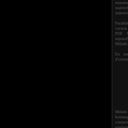
miniat
matéri
industri
P
arall
version
PDF. M
aujour
Milinfo
En mai
d'existe
Milinfo
hommag
consacr
gendarm