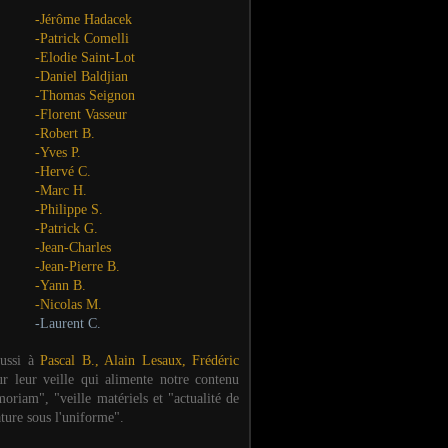
-Jérôme Hadacek
-Patrick Comelli
-Elodie Saint-Lot
-Daniel Baldjian
-Thomas Seignon
-Florent Vasseur
-Robert B.
-Yves P.
-Hervé C.
-Marc H.
-Philippe S.
-Patrick G.
-Jean-Charles
-Jean-Pierre B.
-Yann B.
-Nicolas M.
-Laurent C.
aussi à
Pascal B., Alain Lesaux, Frédéric
ur leur veille qui alimente notre contenu
oriam", "veille matériels et "actualité de
ature sous l'uniforme".