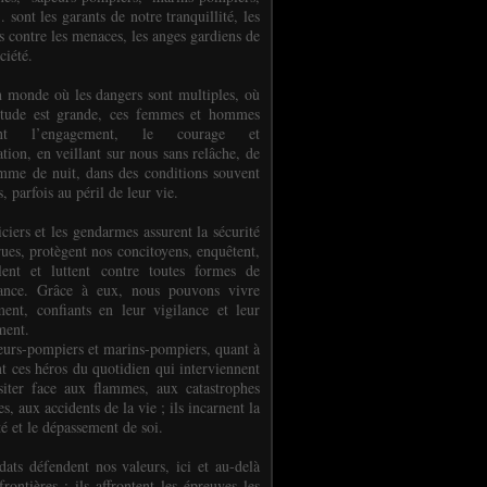
.. sont les garants de notre tranquillité, les
s contre les menaces, les anges gardiens de
ciété.
 monde où les dangers sont multiples, où
titude est grande, ces femmes et hommes
nent l’engagement, le courage et
tion, en veillant sur nous sans relâche, de
mme de nuit, dans des conditions souvent
es, parfois au péril de leur vie.
ciers et les gendarmes assurent la sécurité
rues, protègent nos concitoyens, enquêtent,
llent et luttent contre toutes formes de
uance. Grâce à eux, nous pouvons vivre
ment, confiants en leur vigilance et leur
ment.
eurs-pompiers et marins-pompiers, quant à
nt ces héros du quotidien qui interviennent
siter face aux flammes, aux catastrophes
es, aux accidents de la vie ; ils incarnent la
té et le dépassement de soi.
dats défendent nos valeurs, ici et au-delà
rontières ; ils affrontent les épreuves les