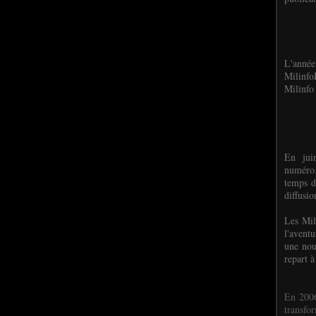
L'anné
Milinf
Milinfo 
En jui
numéro,
temps d
diffusi
Les Mil
l'avent
une nou
repart à
En 2006
transf