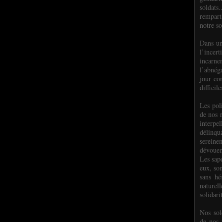
soldats.
rempart
notre so
Dans un
l’incer
incar
l’abnéga
jour co
difficil
Les poli
de nos 
interpe
délinq
sereine
dévoue
Les sap
eux, so
sans hé
naturell
solidari
Nos sol
de nos f