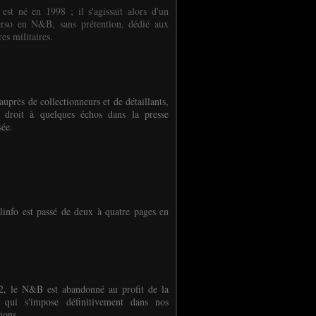
 est né en 1998 ; il s'agissait alors d'un
erso en N&B, sans prétention, dédié aux
es militaires.
auprès de collectionneurs et de détaillants,
 droit à quelques échos dans la presse
sée.
linfo est passé de deux à quatre pages en
, le N&B est abandonné au profit de la
r qui s'impose définitivement dans nos
ions.