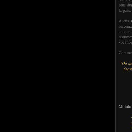
plus dur
la paix.
À eux t
reconn
chaque
hommes,
vocatio
Comme l
"On ne
façon
Milinfo 