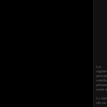
Les M
réguli
partic
contri
pleinem
soient m
La list
elle est