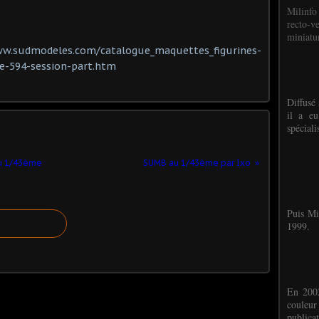
Milinfo
recto-v
miniatur
ww.sudmodeles.com/catalogue_maquettes_figurines-
-594-session-part.htm
Diffusé 
il a eu
spéciali
u 1/43ème
SUMB au 1/43ème par Ixo
Puis Mi
1999.
En 2002
couleu
publicat