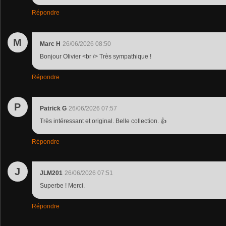
Répondre
M
Marc H
26/06/2026 08:50
Bonjour Olivier <br /> Très sympathique !
Répondre
P
Patrick G
26/06/2026 07:57
Très intéressant et original. Belle collection. 👍
Répondre
J
JLM201
26/06/2026 07:51
Superbe ! Merci.
Répondre