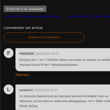
S'inscrire à la newsletter
Laffly VM2 fourgon pompe (Franstyle - 1/43)
Commenter cet article
Ajouter un commentaire
F
FRÉDÉRIC
28/06/2026 09:07
Bonjour,<br /> <br /> Ohhhhh j'adore ces mises en scènes, la variété 
Vraiment bravo !!!!<br /> Miniaturophilement
Répondre
L
Laurent C
26/06/2026 16:54
Un domaine passionnant qui regroupe secours et militaire, bien vu.
véhicules, et une mise en scène très pédagogique. <br /> Belle colle
Olivier 👍😉🙏