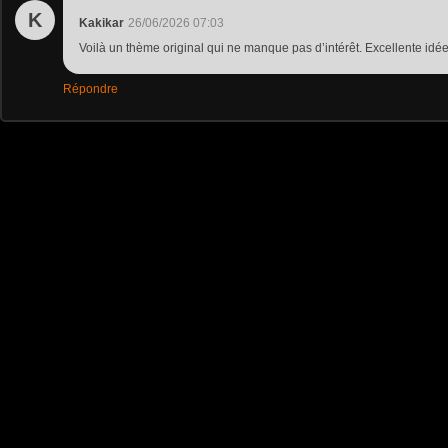
K
Kakikar
26/06/2026 07:03
Voilà un thème original qui ne manque pas d’intérêt. Excellente idée
Répondre