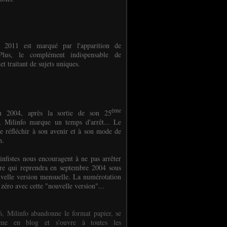
e 2011 est marqué par l'apparition de
oPlus, le complément indispensable de
et traitant de sujets uniques.
ème
n 2004, après la sortie de son 25
 Milinfo marque un temps d'arrêt... Le
e réfléchir à son avenir et à son mode de
on.
infistes nous encouragent à ne pas arrêter
ure qui reprendra en septembre 2004 sous
velle version mensuelle. La numérotation
 zéro avec cette "nouvelle version"...
, Milinfo abandonne le format papier, se
orme en blog et s'ouvre à toutes les