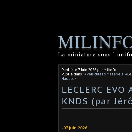
MILINF
La miniature sous l'unif
Publié le
7 Juin 2026
par Milinfo
Publié dans :
#Véhicules&Matériels
,
#Le
Hadacek
LECLERC EVO 
KNDS (par Jér
-
07 juin 2026
: