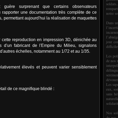
soldats.
t guère surprenant que certains observateurs
rempart
 pu rapporter une documentation très complète de ce
notre so
s, permettant aujourd'hui la réalisation de maquettes
Dans un
l’incer
incar
l’abnéga
r cette reproduction en impression 3D, dénichée au
jour co
 d'un fabricant de l'Empire du Milieu, signalons
difficil
d'autres échelles, notamment au 1/72 et au 1/35.
Les poli
de nos 
interpe
relativement élevés et peuvent varier sensiblement
délinq
sereine
dévoue
Les sap
tail de ce magnifique blindé :
eux, so
sans hé
naturell
solidari
Nos sol
de nos f