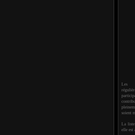
Les M
réguli
partic
contri
pleinem
soient m
La list
elle est