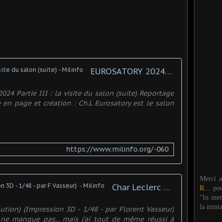
EUROSATORY 2024 - Partie III : la visite du salon (suite) - Milinfo
24 Partie III : la visite du salon (suite) Reportage
n page et création : Ch.L Eurosatory est le salon
https://www.milinfo.org/-060
Merci 
Char Leclerc EVO(lution) (Impression 3D - 1/48 - par F Vasseur) ​ - Milinfo
R...
po
"In mem
la mini
ution) (Impression 3D - 1/48 - par Florent Vasseur)
l ne manque pas... mais j'ai tout de même réussi à