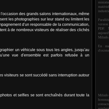
miniat
matéri
industri
à l'occasion des grands salons internationaux, même
isent les photographies sur leur stand ou limitent les
P
arall
version
ompagnement d'un responsable de la communication,
PDF. M
tent à de nombreux visiteurs de réaliser des clichés
aujour
Milinfo
En mai
ographier un véhicule sous tous les angles, jusqu'au
d'existe
u'une vue d'ensemble est parfois refusée à un
 visiteurs se sont succédé sans interruption autour
Milinfo
photos et selfies se sont enchaînés durant toute la
hommag
consacr
gendarm