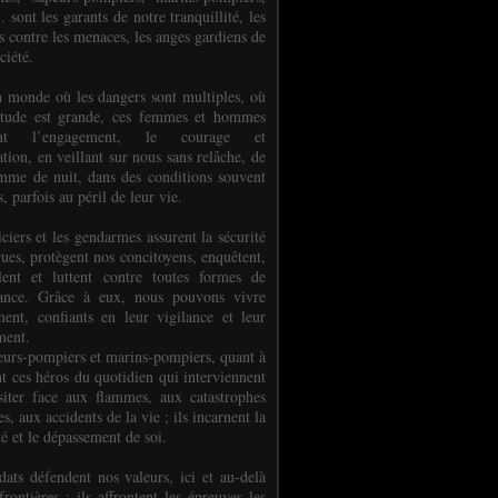
.. sont les garants de notre tranquillité, les
s contre les menaces, les anges gardiens de
ciété.
 monde où les dangers sont multiples, où
titude est grande, ces femmes et hommes
nent l’engagement, le courage et
tion, en veillant sur nous sans relâche, de
mme de nuit, dans des conditions souvent
es, parfois au péril de leur vie.
ciers et les gendarmes assurent la sécurité
rues, protègent nos concitoyens, enquêtent,
llent et luttent contre toutes formes de
uance. Grâce à eux, nous pouvons vivre
ment, confiants en leur vigilance et leur
ment.
eurs-pompiers et marins-pompiers, quant à
nt ces héros du quotidien qui interviennent
siter face aux flammes, aux catastrophes
es, aux accidents de la vie ; ils incarnent la
té et le dépassement de soi.
dats défendent nos valeurs, ici et au-delà
rontières ; ils affrontent les épreuves les