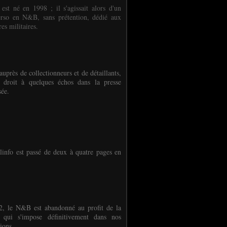
 est né en 1998 ; il s'agissait alors d'un
erso en N&B, sans prétention, dédié aux
es militaires.
auprès de collectionneurs et de détaillants,
 droit à quelques échos dans la presse
sée.
linfo est passé de deux à quatre pages en
, le N&B est abandonné au profit de la
r qui s'impose définitivement dans nos
ions.