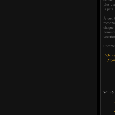
plus dur
la paix.
À eux t
reconn
chaque
hommes,
vocatio
Comme l
"On ne
façon
Milinfo 