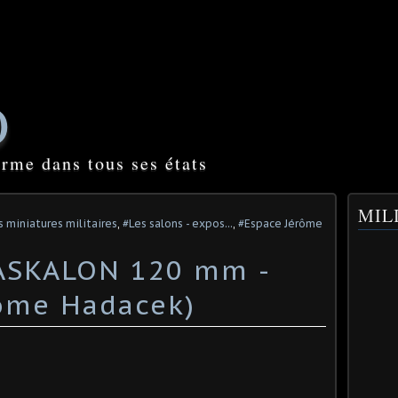
O
orme dans tous ses états
MILI
s miniatures militaires
,
#Les salons - expos...
,
#Espace Jérôme
ASKALON 120 mm -
ôme Hadacek)