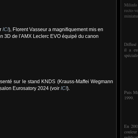
Milinfo
recto-v
miniatur
ir
ICI
), Florent Vasseur a magnifiquement mis en
on 3D de l'AMX Leclerc EVO équipé du canon
Diffusé 
il a eu
spéciali
ésenté sur le stand KNDS (Krauss-Maffei Wegmann
salon Eurosatory 2024 (voir
ICI
).
Puis Mi
1999.
En 2002
couleu
publicat