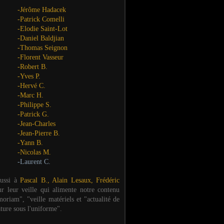
-Jérôme Hadacek
-Patrick Comelli
-Elodie Saint-Lot
-Daniel Baldjian
-Thomas Seignon
-Florent Vasseur
-Robert B.
-Yves P.
-Hervé C.
-Marc H.
-Philippe S.
-Patrick G.
-Jean-Charles
-Jean-Pierre B.
-Yann B.
-Nicolas M.
-Laurent C.
aussi à
Pascal B., Alain Lesaux, Frédéric
ur leur veille qui alimente notre contenu
oriam", "veille matériels et "actualité de
ature sous l'uniforme".