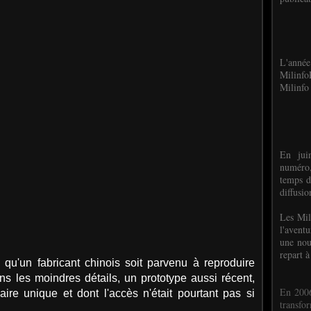
L'anné
Milinf
Milinfo 
En jui
numéro,
temps d
diffusi
Les Mil
l'avent
une nou
repart à
é qu'un fabricant chinois soit parvenu à reproduire
ans les moindres détails, un prototype aussi récent,
En 2006
ire unique et dont l'accès n'était pourtant pas si
transf