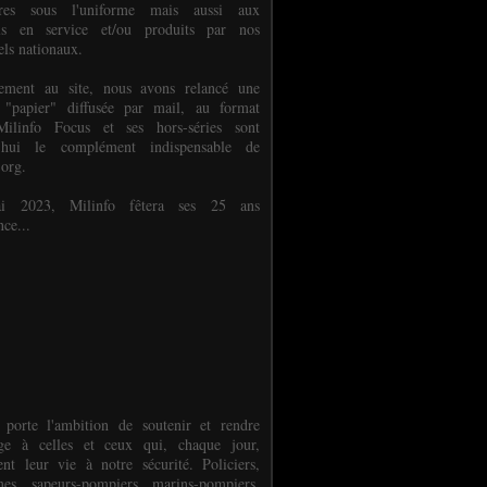
ures sous l'uniforme mais aussi aux
els en service et/ou produits par nos
els nationaux.
èlement au site, nous avons relancé une
 "papier" diffusée par mail, au format
ilinfo Focus et ses hors-séries sont
d'hui le complément indispensable de
.org.
 2023, Milinfo fêtera ses 25 ans
nce...
 porte l'ambition de soutenir et rendre
e à celles et ceux qui, chaque jour,
ent leur vie à notre sécurité. Policiers,
es, sapeurs-pompiers, marins-pompiers,