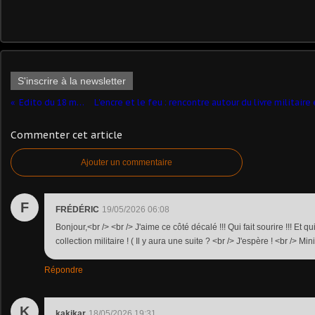
S'inscrire à la newsletter
Edito du 18 mai 2026
Commenter cet article
Ajouter un commentaire
F
FRÉDÉRIC
19/05/2026 06:08
Bonjour,<br /> <br /> J'aime ce côté décalé !!! Qui fait sourire !!! Et q
collection militaire ! ( Il y aura une suite ? <br /> J'espère ! <br /> M
Répondre
K
kakikar
18/05/2026 19:31