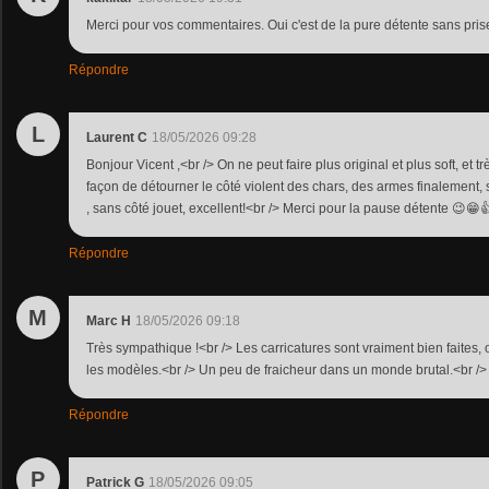
Merci pour vos commentaires. Oui c'est de la pure détente sans pri
Répondre
L
Laurent C
18/05/2026 09:28
Bonjour Vicent ,<br /> On ne peut faire plus original et plus soft, et trè
façon de détourner le côté violent des chars, des armes finalement,
, sans côté jouet, excellent!<br /> Merci pour la pause détente 😉😁
Répondre
M
Marc H
18/05/2026 09:18
Très sympathique !<br /> Les carricatures sont vraiment bien faites, 
les modèles.<br /> Un peu de fraicheur dans un monde brutal.<br /> 
Répondre
P
Patrick G
18/05/2026 09:05