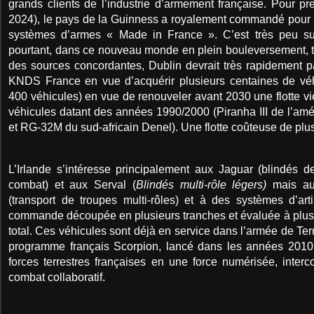
grands clients de l’industrie d’armement française. Pour p
2024), le pays de la Guinness a royalement commandé pour 5
systèmes d’armes « Made in France ». C’est très peu sur
pourtant, dans ce nouveau monde en plein bouleversement, t
des sources concordantes, Dublin devrait très rapidement
KNDS France en vue d’acquérir plusieurs centaines de véh
400 véhicules) en vue de renouveler avant 2030 une flotte v
véhicules datant des années 1990/2000 (Piranha III de l’am
et RG-32M du sud-africain Denel). Une flotte coûteuse de plus e
L’Irlande s’intéresse principalement aux Jaguar (blindés 
combat) et aux Serval (
Blindés multi-rôle légers)
mais au
(transport de troupes multi-rôles) et à des systèmes d’art
commande découpée en plusieurs tranches et évaluée à plus 
total. Ces véhicules sont déjà en service dans l’armée de Ter
programme français Scorpion, lancé dans les années 2010 
forces terrestres françaises en une force
numérisée, inter
combat collaboratif.