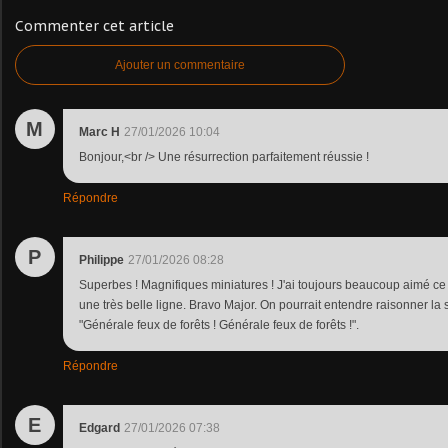
Commenter cet article
Ajouter un commentaire
M
Marc H
27/01/2026 10:04
Bonjour,<br /> Une résurrection parfaitement réussie !
Répondre
P
Philippe
27/01/2026 08:28
Superbes ! Magnifiques miniatures ! J'ai toujours beaucoup aimé ce c
une très belle ligne. Bravo Major. On pourrait entendre raisonner la 
"Générale feux de forêts ! Générale feux de forêts !".
Répondre
E
Edgard
27/01/2026 07:38