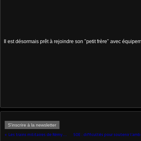
Il est désormais prêt à rejoindre son "petit frère" avec équip
S'inscrire à la newsletter
Les trains militaires de Rémy L.(Impression 3D - 1/87) ​- complété