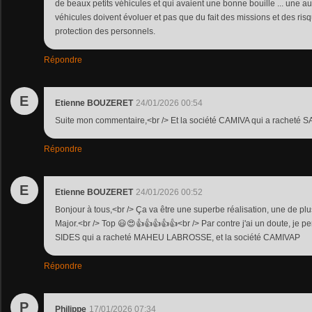
de beaux petits véhicules et qui avaient une bonne bouille ... une a
véhicules doivent évoluer et pas que du fait des missions et des risq
protection des personnels.
Répondre
E
Etienne BOUZERET
24/01/2026 00:54
Suite mon commentaire,<br /> Et la société CAMIVA qui a racheté 
Répondre
E
Etienne BOUZERET
24/01/2026 00:52
Bonjour à tous,<br /> Ça va être une superbe réalisation, une de pl
Major.<br /> Top 😃😍👍👍👍👍👍<br /> Par contre j'ai un doute, je pe
SIDES qui a racheté MAHEU LABROSSE, et la société CAMIVAP
Répondre
P
Philippe
17/01/2026 07:34