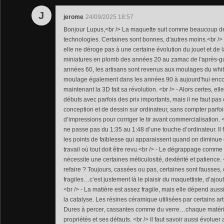
J
jerome
24/09/2025 18:57
Bonjour Lupus,<br /> La maquette suit comme beaucoup de 
technologies. Certaines sont bonnes, d'autres moins.<br />
elle ne déroge pas à une certaine évolution du jouet et de 
miniatures en plomb des années 20 au zamac de l'après-gue
années 60, les artisans sont revenus aux moulages du white
moulage également dans les années 90 à aujourd'hui encore
maintenant la 3D fait sa révolution. <br /> - Alors certes, el
débuts avec parfois des prix importants, mais il ne faut pas
conception et de dessin sur ordinateur, sans compter parfo
d’impressions pour corriger le tir avant commercialisation. 
ne passe pas du 1:35 au 1:48 d’une touche d’ordinateur. Il f
les points de faiblesse qui apparaissent quand on diminue
travail où tout doit être revu.<br /> - Le dégrappage comme
nécessite une certaines méticulosité, dextérité et patience. 
refaire ? Toujours, cassées ou pas, certaines sont fausses, 
fragiles…c’est justement là le plaisir du maquettiste, d’ajo
<br /> - La matière est assez fragile, mais elle dépend aus
la catalyse. Les résines céramique utilisées par certains ar
Dures à percer, cassantes comme du verre…chaque matéria
propriétés et ses défauts. <br /> Il faut savoir aussi évolu