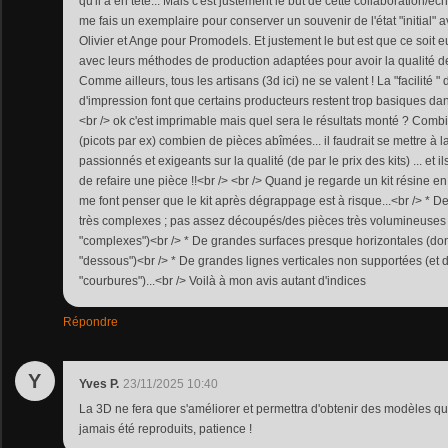
qu'il a en tête... Mais c'est justement le but de cette collaboration/éc
me fais un exemplaire pour conserver un souvenir de l'état "initial" 
Olivier et Ange pour Promodels. Et justement le but est que ce soit eux
avec leurs méthodes de production adaptées pour avoir la qualité de 
Comme ailleurs, tous les artisans (3d ici) ne se valent ! La "facilité
d'impression font que certains producteurs restent trop basiques dans
<br /> ok c'est imprimable mais quel sera le résultats monté ? Combi
(picots par ex) combien de pièces abîmées... il faudrait se mettre à l
passionnés et exigeants sur la qualité (de par le prix des kits) ... et il
de refaire une pièce !!<br /> <br /> Quand je regarde un kit résine en 
me font penser que le kit après dégrappage est à risque...<br /> * 
très complexes ; pas assez découpés/des pièces très volumineuses
"complexes")<br /> * De grandes surfaces presque horizontales (do
"dessous")<br /> * De grandes lignes verticales non supportées (et 
"courbures")...<br /> Voilà à mon avis autant d'indices
Répondre
Y
Yves P.
23/11/2025 10:40
La 3D ne fera que s'améliorer et permettra d'obtenir des modèles qu
jamais été reproduits, patience !