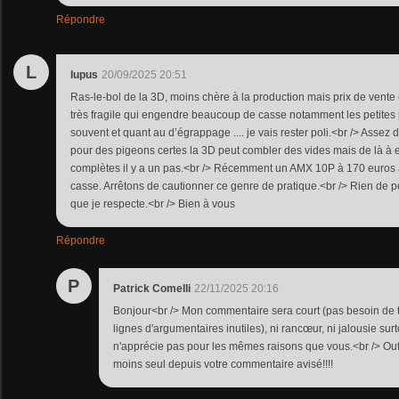
Répondre
L
lupus
20/09/2025 20:51
Ras-le-bol de la 3D, moins chère à la production mais prix de vente
très fragile qui engendre beaucoup de casse notamment les petites piè
souvent et quant au d’égrappage .... je vais rester poli.<br /> Assez
pour des pigeons certes la 3D peut combler des vides mais de là à 
complètes il y a un pas.<br /> Récemment un AMX 10P à 170 euros a
casse. Arrêtons de cautionner ce genre de pratique.<br /> Rien de 
que je respecte.<br /> Bien à vous
Répondre
P
Patrick Comelli
22/11/2025 20:16
Bonjour<br /> Mon commentaire sera court (pas besoin de ta
lignes d'argumentaires inutiles), ni rancœur, ni jalousie sur
n'apprécie pas pour les mêmes raisons que vous.<br /> Ouf, 
moins seul depuis votre commentaire avisé!!!!