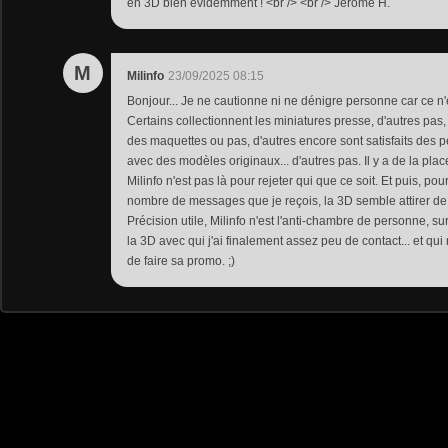
en 3D bien évidemment ! <br /> <br /> Jérôme H.
M
Milinfo
23/09/2025 08:15
Bonjour... Je ne cautionne ni ne dénigre personne car ce n'es
Certains collectionnent les miniatures presse, d'autres pas,
des maquettes ou pas, d'autres encore sont satisfaits des p
avec des modèles originaux... d'autres pas. Il y a de la pla
Milinfo n'est pas là pour rejeter qui que ce soit. Et puis, pou
nombre de messages que je reçois, la 3D semble attirer de 
Précision utile, Milinfo n'est l'anti-chambre de personne, s
la 3D avec qui j'ai finalement assez peu de contact... et 
de faire sa promo. ;)