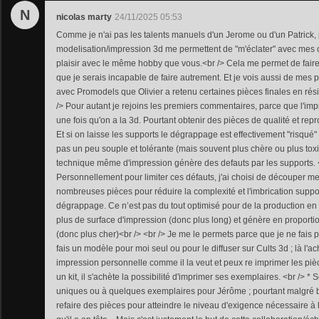
N
nicolas marty
24/11/2025 05:53
Comme je n'ai pas les talents manuels d'un Jerome ou d'un Patrick, 
modelisation/impression 3d me permettent de "m'éclater" avec mes
plaisir avec le même hobby que vous.<br /> Cela me permet de fair
que je serais incapable de faire autrement. Et je vois aussi de mes 
avec Promodels que Olivier a retenu certaines pièces finales en rési
/> Pour autant je rejoins les premiers commentaires, parce que l'impr
une fois qu'on a la 3d. Pourtant obtenir des pièces de qualité et repro
Et si on laisse les supports le dégrappage est effectivement "risqué" s
pas un peu souple et tolérante (mais souvent plus chère ou plus toxiq
technique même d'impression génère des defauts par les supports. <
Personnellement pour limiter ces défauts, j'ai choisi de découper 
nombreuses pièces pour réduire la complexité et l'imbrication support
dégrappage. Ce n’est pas du tout optimisé pour de la production en 
plus de surface d'impression (donc plus long) et génère en proporti
(donc plus cher)<br /> <br /> Je me le permets parce que je ne fais pa
fais un modèle pour moi seul ou pour le diffuser sur Cults 3d ; là l'ac
impression personnelle comme il la veut et peux re imprimer les pièc
un kit, il s'achète la possibilité d'imprimer ses exemplaires. <br /> * S
uniques ou à quelques exemplaires pour Jérôme ; pourtant malgré bcp
refaire des pièces pour atteindre le niveau d'exigence nécessaire à l