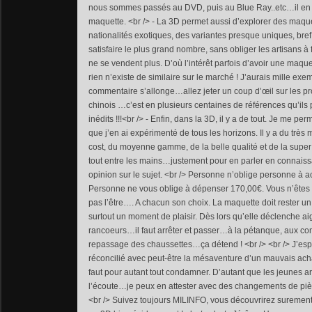
nous sommes passés au DVD, puis au Blue Ray..etc…il en
maquette. <br /> - La 3D permet aussi d’explorer des maque
nationalités exotiques, des variantes presque uniques, bref
satisfaire le plus grand nombre, sans obliger les artisans à f
ne se vendent plus. D’où l’intérêt parfois d’avoir une maq
rien n’existe de similaire sur le marché ! J’aurais mille ex
commentaire s’allonge…allez jeter un coup d’œil sur les p
chinois …c’est en plusieurs centaines de références qu’il
inédits !!!<br /> - Enfin, dans la 3D, il y a de tout. Je me p
que j’en ai expérimenté de tous les horizons. Il y a du trè
cost, du moyenne gamme, de la belle qualité et de la super 
tout entre les mains…justement pour en parler en connaiss
opinion sur le sujet. <br /> Personne n’oblige personne à a
Personne ne vous oblige à dépenser 170,00€. Vous n’êtes 
pas l’être…. A chacun son choix. La maquette doit rester un 
surtout un moment de plaisir. Dès lors qu’elle déclenche aig
rancoeurs…il faut arrêter et passer…à la pétanque, aux 
repassage des chaussettes…ça détend ! <br /> <br /> J’es
réconcilié avec peut-être la mésaventure d’un mauvais ach
faut pour autant tout condamner. D’autant que les jeunes ar
l’écoute…je peux en attester avec des changements de piè
<br /> Suivez toujours MILINFO, vous découvrirez suremen