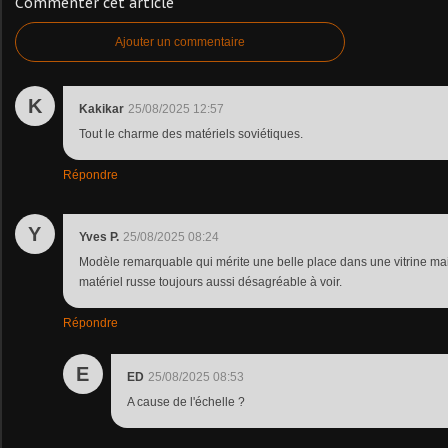
Commenter cet article
Ajouter un commentaire
K
Kakikar
25/08/2025 12:57
Tout le charme des matériels soviétiques.
Répondre
Y
Yves P.
25/08/2025 08:24
Modèle remarquable qui mérite une belle place dans une vitrine mai
matériel russe toujours aussi désagréable à voir.
Répondre
E
ED
25/08/2025 08:53
A cause de l'échelle ?