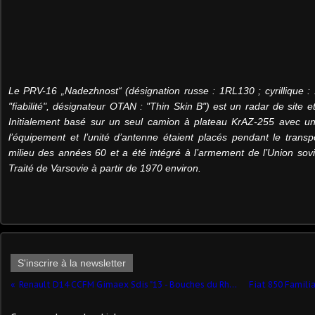
Le PRV-16 „Nadezhnost“ (désignation russe : 1RL130 ; cyrilliqu
"fiabilité", désignateur OTAN : "Thin Skin B") est un radar de site
Initialement basé sur un seul camion à plateau KrAZ-255 avec u
l’équipement et l’unité d’antenne étaient placés pendant le transp
milieu des années 60 et a été intégré à l’armement de l’Union sovi
Traité de Varsovie à partir de 1970 environ.
S'inscrire à la newsletter
Renault D14 CCFM Gimaex Sdis "13 - Bouches du Rhône" (Alerte - 1/43)