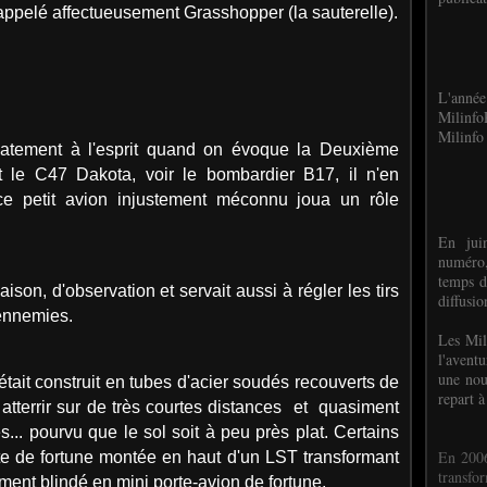
 appelé affectueusement Grasshopper (la sauterelle).
L'anné
Milinf
Milinfo 
diatement à l'esprit quand on évoque la Deuxième
t le C47 Dakota, voir le bombardier B17, il n'en
 petit avion injustement méconnu joua un rôle
En jui
numéro,
temps d
aison, d'observation et servait aussi à régler les tirs
diffusi
s ennemies.
Les Mil
l'avent
une nou
 était construit en tubes d'acier soudés recouverts de
repart à
et atterrir sur de très courtes distances et quasiment
ies... pourvu que le sol soit à peu près plat. Certains
En 2006
e de fortune montée en haut d'un LST transformant
transf
ment blindé en mini porte-avion de fortune.