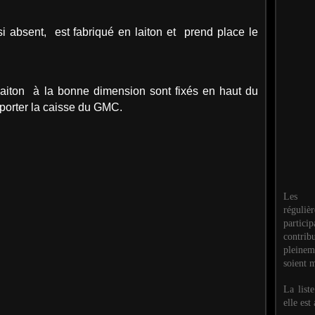
ssi absent, est fabriqué en laiton et prend place le
aiton à la bonne dimension sont fixés en haut du
porter la caisse du GMC.
Les M
réguli
partic
contri
pleinem
soient m
La list
elle est