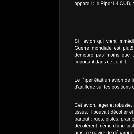
appareil : le Piper L4 CUB,
Si l'avion qui vient immé
Guerre mondiale est plutô
demeure pas moins que ce
important dans ce conflit.
Le Piper était un avion de li
d'artillerie sur les position
Cet avion, léger et robuste,
tissus. Il pouvait décoller 
partout : rues, pistes, prair
décolèrent même d'une pist
ainsi ce navire de débarque