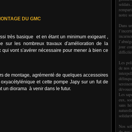
soldats.
rempart
notre so
ONTAGE DU GMC
Dans un
l’incer
incar
ssi très basique et en étant un minimum exigeant ,
l’abnéga
se sur les nombreux travaux d'amélioration de la
jour co
x qui vont s'avérer nécessaire pour mener à bien ce
difficil
Les poli
de nos 
interpe
ours de montage, agrémenté de quelques accessoires
délinq
r oxyacétylénique et cette pompe Japy sur un fut de
sereine
nt un diorama à venir dans le futur.
dévoue
Les sap
eux, so
sans hé
naturell
solidari
Nos sol
de nos f