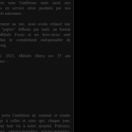
ures sous l'uniforme mais aussi aux
els en service et/ou produits par nos
els nationaux.
èlement au site, nous avons relancé une
 "papier" diffusée par mail, au format
ilinfo Focus et ses hors-séries sont
d'hui le complément indispensable de
.org.
 2023, Milinfo fêtera ses 25 ans
nce...
 porte l'ambition de soutenir et rendre
e à celles et ceux qui, chaque jour,
ent leur vie à notre sécurité. Policiers,
es, sapeurs-pompiers, marins-pompiers,