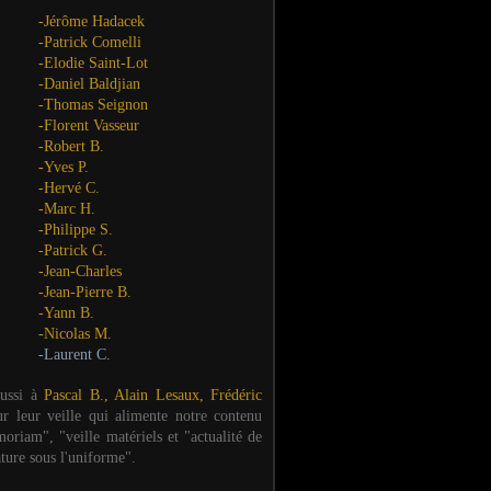
-Jérôme Hadacek
-Patrick Comelli
-Elodie Saint-Lot
-Daniel Baldjian
-Thomas Seignon
-Florent Vasseur
-Robert B.
-Yves P.
-Hervé C.
-Marc H.
-Philippe S.
-Patrick G.
-Jean-Charles
-Jean-Pierre B.
-Yann B.
-Nicolas M.
-Laurent C.
aussi à
Pascal B., Alain Lesaux, Frédéric
ur leur veille qui alimente notre contenu
oriam", "veille matériels et "actualité de
ature sous l'uniforme".