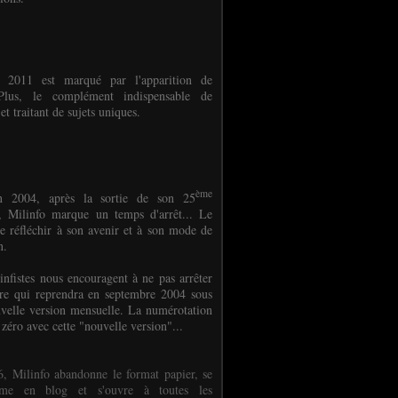
e 2011 est marqué par l'apparition de
oPlus, le complément indispensable de
et traitant de sujets uniques.
ème
n 2004, après la sortie de son 25
 Milinfo marque un temps d'arrêt... Le
e réfléchir à son avenir et à son mode de
on.
infistes nous encouragent à ne pas arrêter
ure qui reprendra en septembre 2004 sous
velle version mensuelle. La numérotation
 zéro avec cette "nouvelle version"...
, Milinfo abandonne le format papier, se
orme en blog et s'ouvre à toutes les