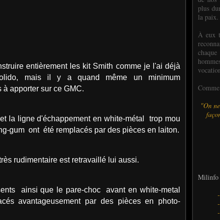
plus dur
la paix.
À eux t
reconn
chaque
hommes,
struire entièrement les kit Smith comme je l'ai déjà
vocatio
Solido, mais il y a quand même un minimum
Comme l
s à apporter sur ce GMC.
"On ne
façon
 et la ligne d'échappement en white-métal trop mou
ng-gum ont été remplacés par des pièces en laiton.
s rudimentaire est retravaillé lui aussi.
Milinfo 
ents ainsi que le pare-choc avant en white-metal
acés avantageusement par des pièces en photo-