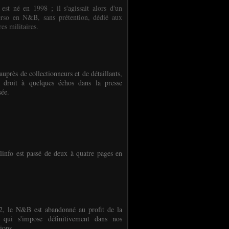
 est né en 1998 ; il s'agissait alors d'un
erso en N&B, sans prétention, dédié aux
es militaires.
auprès de collectionneurs et de détaillants,
 droit à quelques échos dans la presse
sée.
linfo est passé de deux à quatre pages en
, le N&B est abandonné au profit de la
r qui s'impose définitivement dans nos
ions.