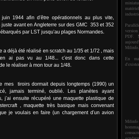
miniat
matéri
industri
uin 1944 afin d'être opérationnels au plus vite,
P
arall
s juste avant en Angleterre sur des GMC 353 et 352
version
débarqués par LST jusqu'au plages Normandes.
PDF. M
aujour
Milinfo
a déjà été réalisé en scratch au 1/35 et 1/72 , mais
en ai pas vu au 1/48... c'est donc dans cette
En mai
d'existe
 de le réaliser à mon tour au 1/48.
e mes tiroirs dormait depuis longtemps (1990) un
 jamais terminé, oublié. Les planètes ayant
s, j'ai ensuite récupéré une maquette plastique de
tercraft , maquette très basique mais convenant
que je voulais en faire (un chargement d'un avion
Milinfo
hommag
consacr
gendarm