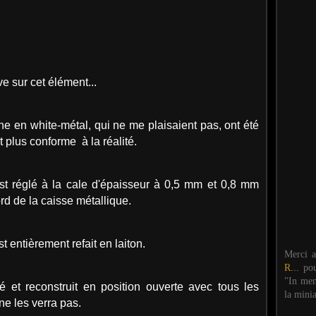
ve sur cet élément...
gine en white-métal, qui ne me plaisaient pas, ont été
at plus conforme à la réalité.
st réglé à la cale d'épaisseur à 0,5 mm et 0,8 mm
ord de la caisse métallique.
t entièrement refait en laiton.
Merci 
R...
po
"In mem
é et reconstruit en position ouverte avec tous les
la mini
ne les verra pas.