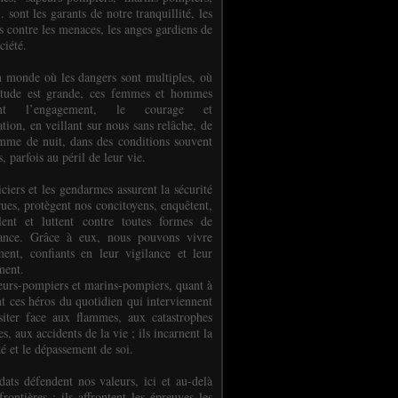
.. sont les garants de notre tranquillité, les
s contre les menaces, les anges gardiens de
ciété.
 monde où les dangers sont multiples, où
titude est grande, ces femmes et hommes
nent l’engagement, le courage et
tion, en veillant sur nous sans relâche, de
mme de nuit, dans des conditions souvent
es, parfois au péril de leur vie.
ciers et les gendarmes assurent la sécurité
rues, protègent nos concitoyens, enquêtent,
llent et luttent contre toutes formes de
uance. Grâce à eux, nous pouvons vivre
ment, confiants en leur vigilance et leur
ment.
eurs-pompiers et marins-pompiers, quant à
nt ces héros du quotidien qui interviennent
siter face aux flammes, aux catastrophes
es, aux accidents de la vie ; ils incarnent la
té et le dépassement de soi.
dats défendent nos valeurs, ici et au-delà
rontières ; ils affrontent les épreuves les