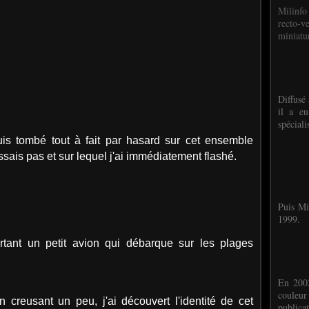
Milinfo
recto-v
miniatur
Diffusé 
il a eu
spéciali
suis tombé tout à fait par hasard sur cet ensemble
ssais pas et sur lequel j'ai immédiatement flashé.
Puis Mi
1999.
rtant un petit avion qui débarque sur les plages
En 2002
couleu
en creusant un peu, j'ai découvert l'identité de cet
publicat