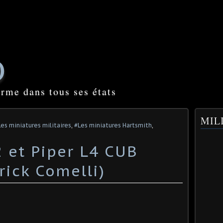
O
orme dans tous ses états
MILI
es miniatures militaires
,
#Les miniatures Hartsmith
,
 et Piper L4 CUB
trick Comelli)