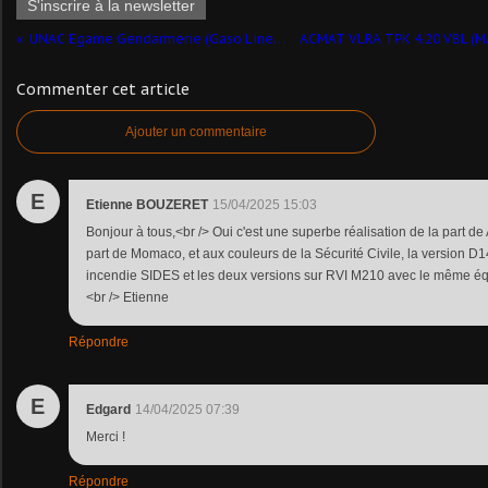
S'inscrire à la newsletter
UNAC Egame Gendarmerie (Gaso.Line - 1/48 - par François) ​
Commenter cet article
Ajouter un commentaire
E
Etienne BOUZERET
15/04/2025 15:03
Bonjour à tous,<br /> Oui c'est une superbe réalisation de la part de A
part de Momaco, et aux couleurs de la Sécurité Civile, la version 
incendie SIDES et les deux versions sur RVI M210 avec le même éq
<br /> Etienne
Répondre
E
Edgard
14/04/2025 07:39
Merci !
Répondre