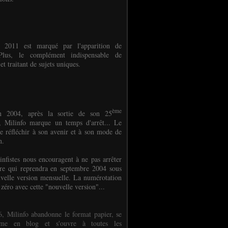
e 2011 est marqué par l'apparition de
oPlus, le complément indispensable de
et traitant de sujets uniques.
ème
n 2004, après la sortie de son 25
 Milinfo marque un temps d'arrêt... Le
e réfléchir à son avenir et à son mode de
on.
infistes nous encouragent à ne pas arrêter
ure qui reprendra en septembre 2004 sous
velle version mensuelle. La numérotation
 zéro avec cette "nouvelle version"...
, Milinfo abandonne le format papier, se
orme en blog et s'ouvre à toutes les