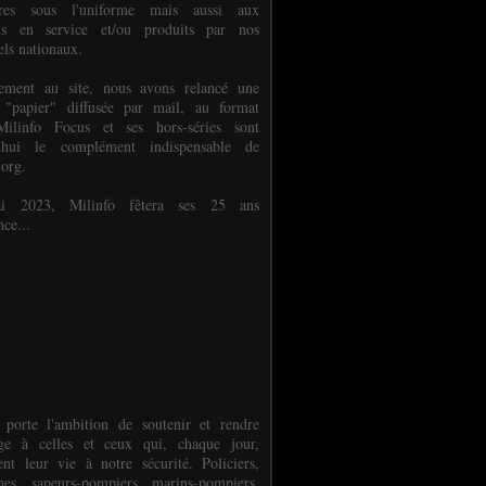
ures sous l'uniforme mais aussi aux
els en service et/ou produits par nos
els nationaux.
èlement au site, nous avons relancé une
 "papier" diffusée par mail, au format
ilinfo Focus et ses hors-séries sont
d'hui le complément indispensable de
.org.
 2023, Milinfo fêtera ses 25 ans
nce...
 porte l'ambition de soutenir et rendre
e à celles et ceux qui, chaque jour,
ent leur vie à notre sécurité. Policiers,
es, sapeurs-pompiers, marins-pompiers,