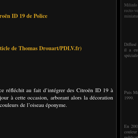
Milinfo
recto-v
roën ID 19 de Police
miniatur
Diffusé 
rticle de Thomas Drouart/PDLV.fr)
il a eu
spéciali
ce réfléchit au fait d’intégrer des Citroën ID 19 à
Puis Mi
jour à cette occasion, arborant alors la décoration
1999.
 couleurs de l’oiseau éponyme.
En 2002
couleu
publicat