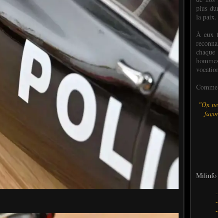
plus dur
la paix.
À eux t
reconn
chaque
hommes,
vocatio
Comme l
"On ne
façon
Milinfo 