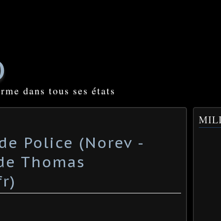
O
orme dans tous ses états
MILI
de Police (Norev -
e de Thomas
) ​