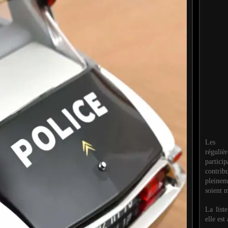
Les M
réguli
partic
contri
pleinem
soient m
La list
elle est