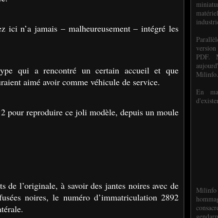
miniat
matéri
industri
z ici n’a jamais – malheureusement – intégré les
P
arall
version
PDF. M
aujour
type qui a rencontré un certain accueil et que
Milinfo
uraient aimé avoir comme véhicule de service.
En mai
d'existe
12 pour reproduire ce joli modèle, depuis un moule
ts de l’originale, à savoir des jantes noires avec de
Milinfo
 fusées noires, le numéro d’immatriculation 2892
hommag
consacr
térale.
gendarm