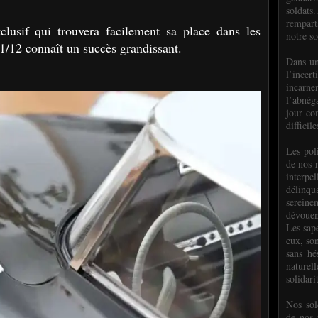
soldats.
rempart
clusif qui trouvera facilement sa place dans les
notre so
e 1/12 connaît un succès grandissant.
Dans un
l’incer
incar
l’abnéga
jour co
difficil
Les poli
de nos 
interpe
délinq
sereine
dévoue
Les sap
eux, so
sans hé
naturell
solidari
Nos sol
de nos f