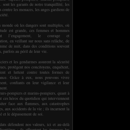
.. sont les garants de notre tranquillité, les
s contre les menaces, les anges gardiens de
ciété.
 monde où les dangers sont multiples, où
titude est grande, ces femmes et hommes
nent l’engagement, le courage et
tion, en veillant sur nous sans relâche, de
mme de nuit, dans des conditions souvent
es, parfois au péril de leur vie.
ciers et les gendarmes assurent la sécurité
rues, protègent nos concitoyens, enquêtent,
llent et luttent contre toutes formes de
uance. Grâce à eux, nous pouvons vivre
ment, confiants en leur vigilance et leur
ment.
eurs-pompiers et marins-pompiers, quant à
nt ces héros du quotidien qui interviennent
siter face aux flammes, aux catastrophes
es, aux accidents de la vie ; ils incarnent la
té et le dépassement de soi.
dats défendent nos valeurs, ici et au-delà
rontières ; ils affrontent les épreuves les