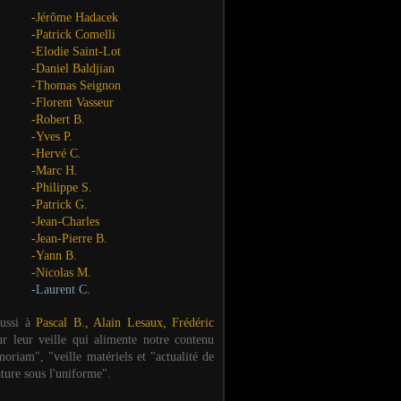
-Jérôme Hadacek
-Patrick Comelli
-Elodie Saint-Lot
-Daniel Baldjian
-Thomas Seignon
-Florent Vasseur
-Robert B.
-Yves P.
-Hervé C.
-Marc H.
-Philippe S.
-Patrick G.
-Jean-Charles
-Jean-Pierre B.
-Yann B.
-Nicolas M.
-Laurent C.
aussi à
Pascal B., Alain Lesaux, Frédéric
ur leur veille qui alimente notre contenu
oriam", "veille matériels et "actualité de
ature sous l'uniforme".