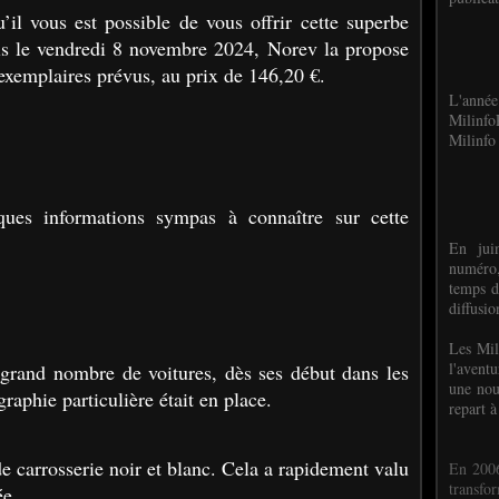
u’il vous est possible de vous offrir cette superbe
uis le vendredi 8 novembre 2024, Norev la propose
 exemplaires prévus, au prix de 146,20 €.
L'anné
Milinf
Milinfo 
lques informations sympas à connaître sur cette
En jui
numéro,
temps d
diffusi
Les Mil
l'avent
grand nombre de voitures, dès ses début dans les
une nou
raphie particulière était en place.
repart à
e carrosserie noir et blanc. Cela a rapidement valu
En 2006
transf
ée.