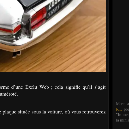
rme d’une Exclu Web ; cela signifie qu’il s’agit
numéroté.
Merci 
R...
po
plaque située sous la voiture, où vous retrouverez
"In mem
la mini