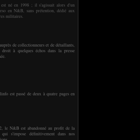
 est né en 1998 ; il s'agissait alors d'un
erso en N&B, sans prétention, dédié aux
es militaires.
auprès de collectionneurs et de détaillants,
 droit à quelques échos dans la presse
sée.
linfo est passé de deux à quatre pages en
, le N&B est abandonné au profit de la
r qui s'impose définitivement dans nos
ions.