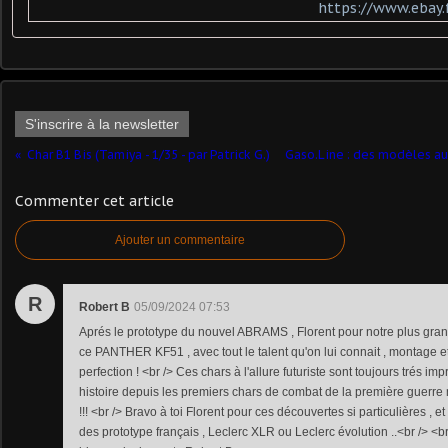
https://www.ebay.
S'inscrire à la newsletter
Char B1 Bis (Tamiya - 1/35 - par Patrick G.) ​
Gaso.Line : des modèles au
Commenter cet article
Ajouter un commentaire
R
Robert B
05/09/2024 07:53
Aprés le prototype du nouvel ABRAMS , Florent pour notre plus grand 
ce PANTHER KF51 , avec tout le talent qu'on lui connait , montage et
perfection ! <br /> Ces chars à l'allure futuriste sont toujours trés i
histoire depuis les premiers chars de combat de la première guerre 
!!! <br /> Bravo à toi Florent pour ces découvertes si particulières , 
des prototype français , Leclerc XLR ou Leclerc évolution ..<br /> <br