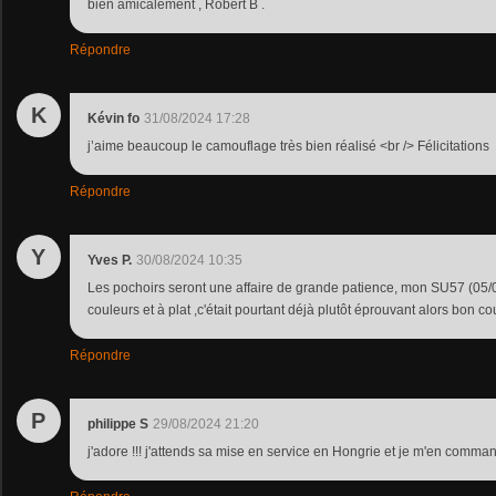
bien amicalement , Robert B .
Répondre
K
Kévin fo
31/08/2024 17:28
j’aime beaucoup le camouflage très bien réalisé <br /> Félicitations
Répondre
Y
Yves P.
30/08/2024 10:35
Les pochoirs seront une affaire de grande patience, mon SU57 (05/
couleurs et à plat ,c'était pourtant déjà plutôt éprouvant alors bon co
Répondre
P
philippe S
29/08/2024 21:20
j'adore !!! j'attends sa mise en service en Hongrie et je m'en comm