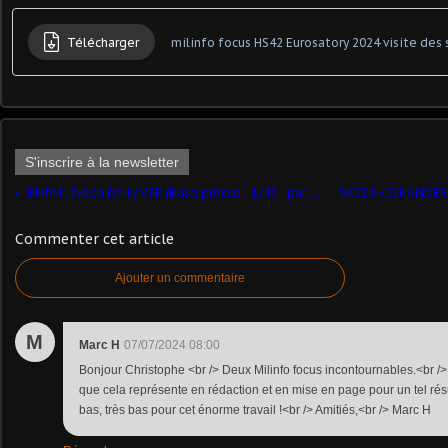
Télécharger
milinfo focus HS42 Eurosatory 2024 visite des 
S'inscrire à la newsletter
BMPM : Iveco Daily VSR (Base presse - 1/43 - par Daniel Baldjian) ​
Commenter cet article
Ajouter un commentaire
M
Marc H
07/07/2024 08:00
Bonjour Christophe <br /> Deux Milinfo focus incontournables.<br /
que cela représente en rédaction et en mise en page pour un tel résu
bas, très bas pour cet énorme travail !<br /> Amitiés,<br /> Marc H