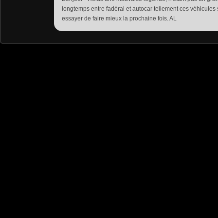
longtemps entre fadéral et autocar tellement ces véhicules 
essayer de faire mieux la prochaine fois. AL