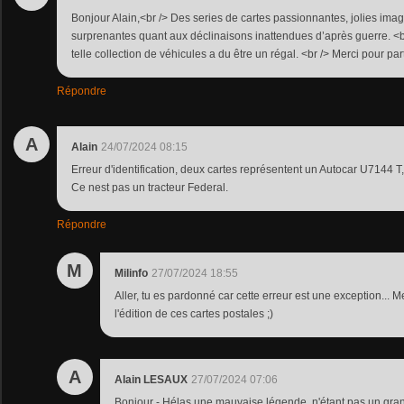
Bonjour Alain,<br /> Des series de cartes passionnantes, jolies ima
surprenantes quant aux déclinaisons inattendues d’après guerre. <b
telle collection de véhicules a du être un régal. <br /> Merci pour p
Répondre
A
Alain
24/07/2024 08:15
Erreur d'identification, deux cartes représentent un Autocar U7144 T, 
Ce nest pas un tracteur Federal.
Répondre
M
Milinfo
27/07/2024 18:55
Aller, tu es pardonné car cette erreur est une exception... M
l'édition de ces cartes postales ;)
A
Alain LESAUX
27/07/2024 07:06
Bonjour - Hélas une mauvaise légende, n'étant pas un grand 