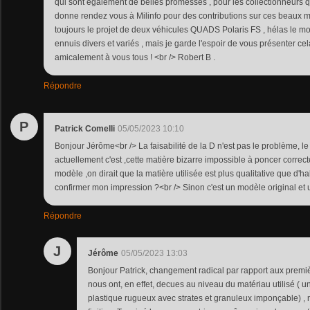
qui sont également de belles promesses , pour les collectionneurs 
donne rendez vous à Milinfo pour des contributions sur ces beaux mod
toujours le projet de deux véhicules QUADS Polaris FS , hélas le mon
ennuis divers et variés , mais je garde l'espoir de vous présenter ce
amicalement à vous tous ! <br /> Robert B .
Répondre
P
Patrick Comelli
05/05/2023 10:10
Bonjour Jérôme<br /> La faisabilité de la D n'est pas le problème, 
actuellement c'est ,cette matière bizarre impossible à poncer correct
modèle ,on dirait que la matière utilisée est plus qualitative que d'h
confirmer mon impression ?<br /> Sinon c'est un modèle original et u
Répondre
J
Jérôme
05/05/2023 13:03
Bonjour Patrick, changement radical par rapport aux premi
nous ont, en effet, decues au niveau du matériau utilisé ( u
plastique rugueux avec strates et granuleux imponçable) , n