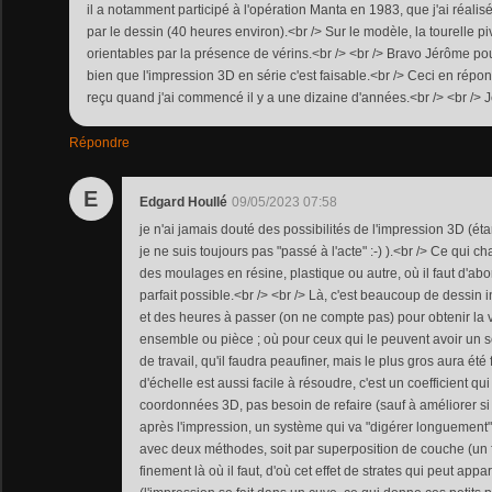
il a notamment participé à l'opération Manta en 1983, que j'ai réali
par le dessin (40 heures environ).<br /> Sur le modèle, la tourelle pi
orientables par la présence de vérins.<br /> <br /> Bravo Jérôme pour
bien que l'impression 3D en série c'est faisable.<br /> Ceci en répon
reçu quand j'ai commencé il y a une dizaine d'années.<br /> <br /> 
Répondre
E
Edgard Houllé
09/05/2023 07:58
je n'ai jamais douté des possibilités de l'impression 3D (éta
je ne suis toujours pas "passé à l'acte" :-) ).<br /> Ce qu
des moulages en résine, plastique ou autre, où il faut d'abo
parfait possible.<br /> <br /> Là, c'est beaucoup de dessin i
et des heures à passer (on ne compte pas) pour obtenir la 
ensemble ou pièce ; où pour ceux qui le peuvent avoir un 
de travail, qu'il faudra peaufiner, mais le plus gros aura ét
d'échelle est aussi facile à résoudre, c'est un coefficient qu
coordonnées 3D, pas besoin de refaire (sauf à améliorer si 
après l'impression, un système qui va "digérer longuement
avec deux méthodes, soit par superposition de couche (un fi
finement là où il faut, d'où cet effet de strates qui peut appa