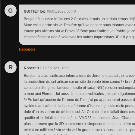
G
GUITTET loic
09/05/2023 07:40
Bonjour à tous<br /> J'ai ces 2 Crotales depuis un certain temps déjà
Marc est superbe.<br /> J'espère qu'il va encore nous étonner avec
trouve pas ailleurs.<br /> Bravo Jérôme pour l'article , et Patrick je
ces modèles n'a rien à voir avec les autres impressions 3D d'il y a 
Répondre
R
Robert B
07/05/2023 10:22
Bonjour à tous , suite aux informations de Jérôme et aussi , je l'avou
la production de cet artisan sur un site de vente bien connu ! <br 
ce couple d'engins , lanceur missile et radar NG ( version rectangulai
à mon ami Florent , lui aussi fan de ces véhicules , et qui a également
/> En tant qu'ancien de l'armée de l'air , j'ai pu approcher et passe
système anti aérien , la base aérienne d'Istres ou je suis resté penda
doté d'un escadron de défense sol-Air Crotale , il me fallait donc ces
qualité et le détail sont bien là , et VMD25 tout comme Jean Charle
plus la preuve que la 3D commence à s'imposer de belle manière a
miniature militaire ! <br /> <br /> Un grand bravo à tous les deux , po