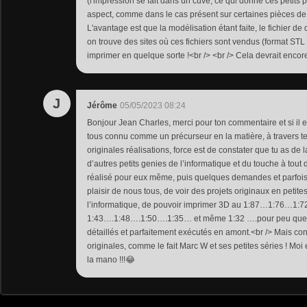
(l'impression se fait dans un cuve, ce qui donne ces petits p
aspect, comme dans le cas présent sur certaines pièces de 
L'avantage est que la modélisation étant faite, le fichier de 
on trouve des sites où ces fichiers sont vendus (format STL 
imprimer en quelque sorte !<br /> <br /> Cela devrait encore
J
Jérôme
05/05/2023 08:24
Bonjour Jean Charles, merci pour ton commentaire et si il e
tous connu comme un précurseur en la matière, à travers t
originales réalisations, force est de constater que tu as de 
d’autres petits genies de l’informatique et du touche à tout 
réalisé pour eux même, puis quelques demandes et parfois 
plaisir de nous tous, de voir des projets originaux en petite
l’informatique, de pouvoir imprimer 3D au 1:87…1:76…1:
1:43….1:48….1:50….1:35… et même 1:32 ….pour peu que d
détaillés et parfaitement exécutés en amont.<br /> Mais co
originales, comme le fait Marc W et ses petites séries ! Moi
la mano !!!😂