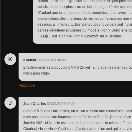
finition. Terminé les grosses striures, même si quelques pe
subsistent, on est plus proche des moulages résine que n
D’autant que le concepteur de ces modèles, le fait avec int
alimentations des injections de résine, sur les parties non
dessous, a l’intérieur… bref partout pour que cela soit invisi
parties détaillées et visibles du modèle. <br /> Donc je te 
3D (😂) , est la bonne ! <br /> A bientôt <br /> Jérôme
K
Kakikar
05/05/2023 08:35
Effectivement les productions VMD 25 ont l’air d’être très bien reprod
Merci pour l’info.
Répondre
J
Jean-Charles
05/05/2023 07:55
Bonjour à tous les milinfistes,<br /> <br /> Enfin une commercialisati
mais pas comme son impression en 3D.<br /> En effet j'ai réalisé ce
Janvier 2021 et l'article est encore disponible dans la rubrique "Les
Charles).<br /> <br /> C'est suite à la demande d'un ami qui a servi 