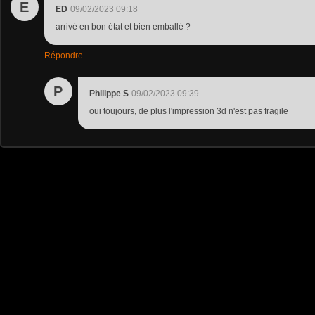
E
ED
09/02/2023 09:18
arrivé en bon état et bien emballé ?
Répondre
P
Philippe S
09/02/2023 09:39
oui toujours, de plus l'impression 3d n'est pas fragile