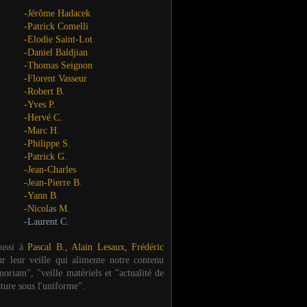
-Jérôme Hadacek
-Patrick Comelli
-Elodie Saint-Lot
-Daniel Baldjian
-Thomas Seignon
-Florent Vasseur
-Robert B.
-Yves P.
-Hervé C.
-Marc H.
-Philippe S.
-Patrick G.
-Jean-Charles
-Jean-Pierre B.
-Yann B.
-Nicolas M.
-Laurent C.
aussi à
Pascal B., Alain Lesaux, Frédéric
ur leur veille qui alimente notre contenu
oriam", "veille matériels et "actualité de
ature sous l'uniforme".