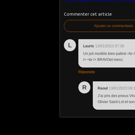
Commenter cet article
Ajouter un commentaire
L
Lauris
13/01/2023 07:39
Un joli modèle bien patiné.<br 
/> <br /> BRAVOet merci.
Répondre
R
Raoul
13/01/2023 09:
J’ai pris des pneus Vl
Olivier Saint-Lot et so