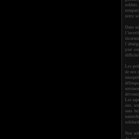
soldats.
rempart
notre so
Dans un
l’incer
incar
l’abnéga
jour co
difficil
Les poli
de nos 
interpe
délinq
sereine
dévoue
Les sap
eux, so
sans hé
naturell
solidari
Nos sol
de nos f