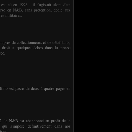
 est né en 1998 ; il s'agissait alors d'un
erso en N&B, sans prétention, dédié aux
es militaires.
auprès de collectionneurs et de détaillants,
 droit à quelques échos dans la presse
sée.
linfo est passé de deux à quatre pages en
, le N&B est abandonné au profit de la
r qui s'impose définitivement dans nos
ions.