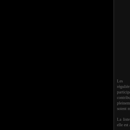
Les M
réguli
partic
contri
pleinem
soient m
La list
elle est