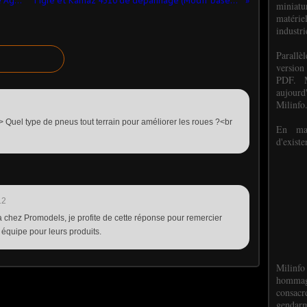
​Semi-chenillé Fiat Polski 621 WZ4 (De Agostini - 1/43 - par Hervé C.) ​
Tigre et Kamaz 4310 de dépannage (Modif bases Solido et Elecon - par Paul R.) ​
miniat
matéri
industri
P
arall
version
PDF. M
aujour
Milinfo
/> Quel type de pneus tout terrain pour améliorer les roues ?<br
En mai
d'existe
12
ra chez Promodels, je profite de cette réponse pour remercier
n équipe pour leurs produits.
Milinfo
hommag
consacr
gendarm