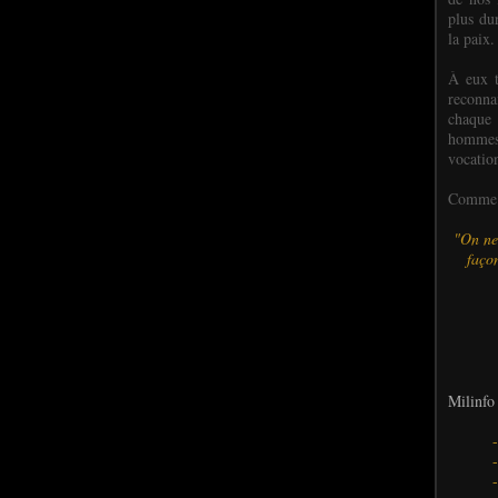
plus dur
la paix.
À eux t
reconn
chaque
hommes,
vocatio
Comme l
"On ne
façon
Milinfo 