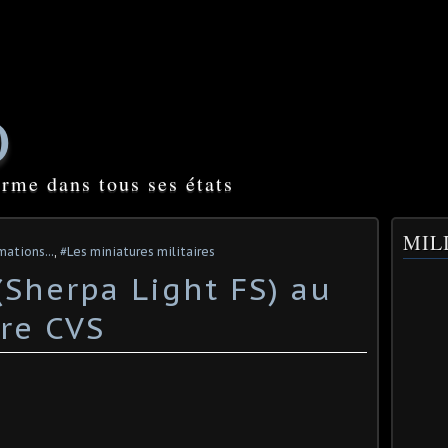
O
orme dans tous ses états
MILI
mations...
,
#Les miniatures militaires
(Sherpa Light FS) au
rre CVS