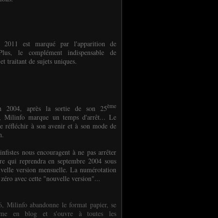
e 2011 est marqué par l'apparition de
oPlus, le complément indispensable de
et traitant de sujets uniques.
ème
n 2004, après la sortie de son 25
 Milinfo marque un temps d'arrêt... Le
e réfléchir à son avenir et à son mode de
on.
infistes nous encouragent à ne pas arrêter
ure qui reprendra en septembre 2004 sous
velle version mensuelle. La numérotation
 zéro avec cette "nouvelle version"...
, Milinfo abandonne le format papier, se
orme en blog et s'ouvre à toutes les