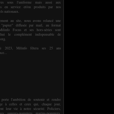
ures sous l'uniforme mais aussi aux
els en service et/ou produits par nos
els nationaux.
èlement au site, nous avons relancé une
 "papier" diffusée par mail, au format
ilinfo Focus et ses hors-séries sont
d'hui le complément indispensable de
.org.
 2023, Milinfo fêtera ses 25 ans
nce...
 porte l'ambition de soutenir et rendre
e à celles et ceux qui, chaque jour,
ent leur vie à notre sécurité. Policiers,
es, sapeurs-pompiers, marins-pompiers,