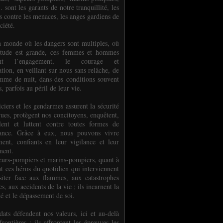
.. sont les garants de notre tranquillité, les
s contre les menaces, les anges gardiens de
ciété.
 monde où les dangers sont multiples, où
titude est grande, ces femmes et hommes
nent l’engagement, le courage et
tion, en veillant sur nous sans relâche, de
mme de nuit, dans des conditions souvent
es, parfois au péril de leur vie.
ciers et les gendarmes assurent la sécurité
rues, protègent nos concitoyens, enquêtent,
llent et luttent contre toutes formes de
uance. Grâce à eux, nous pouvons vivre
ment, confiants en leur vigilance et leur
ment.
eurs-pompiers et marins-pompiers, quant à
nt ces héros du quotidien qui interviennent
siter face aux flammes, aux catastrophes
es, aux accidents de la vie ; ils incarnent la
té et le dépassement de soi.
dats défendent nos valeurs, ici et au-delà
rontières ; ils affrontent les épreuves les