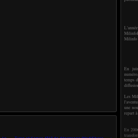
L'anné
Milinf
Milinfo 
En jui
numéro,
temps d
diffusi
Les Mil
l'avent
une nou
repart à
En 2006
transf