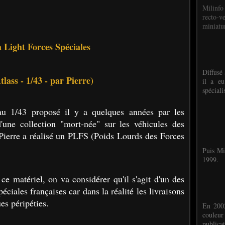
Milinfo
recto-v
miniatur
 Light Forces Spéciales
Diffusé 
tlass - 1/43 - par Pierre)
il a eu
spéciali
u 1/43 proposé il y a quelques années par les
'une collection "mort-née" sur les véhicules des
 Pierre a réalisé un PLFS (Poids Lourds des Forces
Puis Mi
1999.
ce matériel, on va considérer qu'il s'agit d'un des
péciales françaises car dans la réalité les livraisons
es péripéties.
En 2002
couleu
publicat