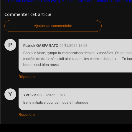
Camion Leyland Retriver (Wespe - 1/48 - par Yann B.) ​
Commenter cet article
Ajouter un commentaire
P
Patrick GASPARATO
02/11/2022 18:53
Bonjour Marc, sympa la comparaison des deux modèles. On peut di
modèle de droite s'est fait plaisir dans les chemins boueux .... En to
boueux est bien réussi.
Répondre
Y
YVES P
02/11/2022 11:43
Belle initiative pour ce modèle historique.
Répondre