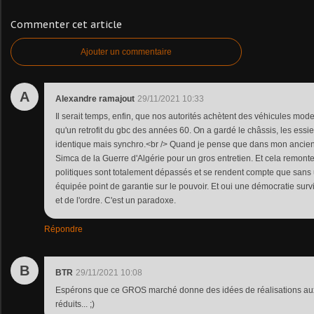
Commenter cet article
Ajouter un commentaire
A
Alexandre ramajout
29/11/2021 10:33
Il serait temps, enfin, que nos autorités achètent des véhicules mod
qu'un retrofit du gbc des années 60. On a gardé le châssis, les essie
identique mais synchro.<br /> Quand je pense que dans mon ancien
Simca de la Guerre d'Algérie pour un gros entretien. Et cela remont
politiques sont totalement dépassés et se rendent compte que sans 
équipée point de garantie sur le pouvoir. Et oui une démocratie surv
et de l'ordre. C'est un paradoxe.
Répondre
B
BTR
29/11/2021 10:08
Espérons que ce GROS marché donne des idées de réalisations au
réduits... ;)