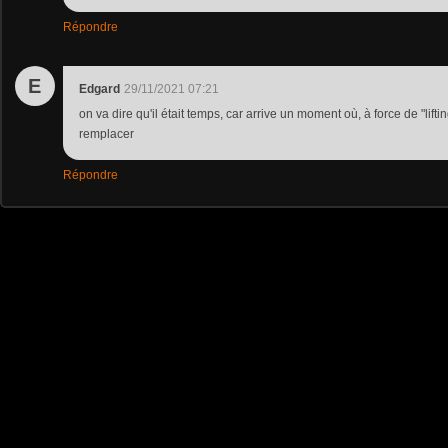
Répondre
E
Edgard
29/11/2021 07:21
on va dire qu'il était temps, car arrive un moment où, à force de "liftin
remplacer
Répondre