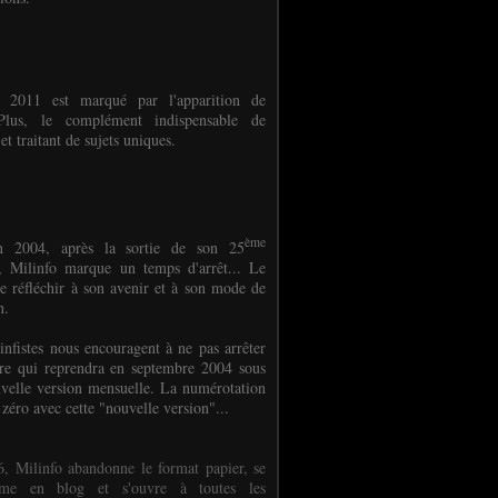
e 2011 est marqué par l'apparition de
oPlus, le complément indispensable de
et traitant de sujets uniques.
ème
n 2004, après la sortie de son 25
 Milinfo marque un temps d'arrêt... Le
e réfléchir à son avenir et à son mode de
on.
infistes nous encouragent à ne pas arrêter
ure qui reprendra en septembre 2004 sous
velle version mensuelle. La numérotation
 zéro avec cette "nouvelle version"...
, Milinfo abandonne le format papier, se
orme en blog et s'ouvre à toutes les