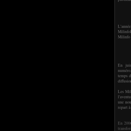
L'anné
Milinf
Milinfo 
En jui
numéro,
temps d
diffusi
Les Mil
l'avent
une nou
repart à
En 2006
transf