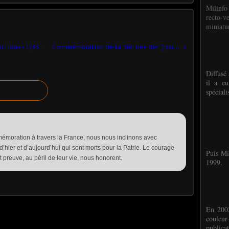
Milinfo
recto-v
miniatur
Tracteur TBU 15 (Base Hachette-Collections - 1/43 - par Yves P.) ​
Commémoration de la "der des der" (par Edgard H.)
Diffusé 
il a eu
spéciali
mémoration à travers la France, nous nous inclinons avec
’hier et d’aujourd’hui qui sont morts pour la Patrie. Le courage
Puis Mi
t preuve, au péril de leur vie, nous honorent.
1999.
En 2002
couleu
publicat