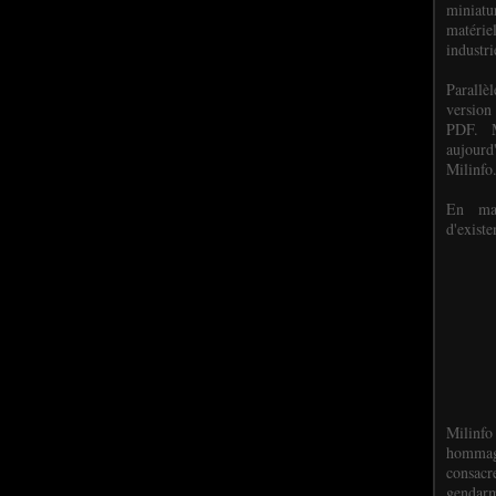
miniat
matéri
industri
P
arall
version
PDF. M
aujour
Milinfo
En mai
d'existe
Milinfo
hommag
consacr
gendarm