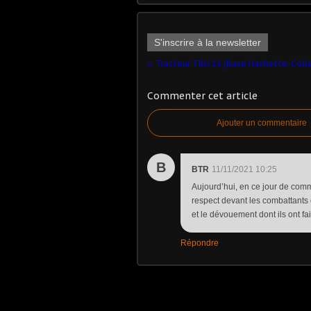
S'inscrire à la newsletter
Commenter cet article
Ajouter un commentaire
B
BTR
11/11/2021 10:25
Aujourd’hui, en ce jour de com
respect devant les combattants d
et le dévouement dont ils ont fai
Répondre