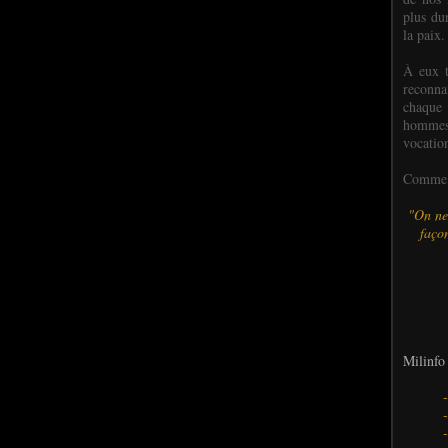
plus dur
la paix.
À eux t
reconn
chaque
hommes,
vocatio
Comme l
"On ne
façon
Milinfo 