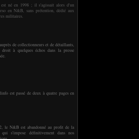
 est né en 1998 ; il s'agissait alors d'un
erso en N&B, sans prétention, dédié aux
es militaires.
auprès de collectionneurs et de détaillants,
 droit à quelques échos dans la presse
sée.
linfo est passé de deux à quatre pages en
, le N&B est abandonné au profit de la
r qui s'impose définitivement dans nos
ions.