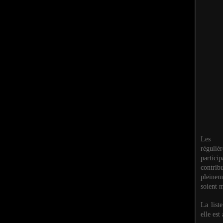
Les M
réguli
partic
contri
pleinem
soient m
La list
elle est