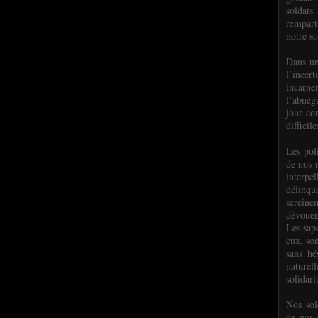
soldats.
rempart
notre so
Dans un
l’incer
incar
l’abnéga
jour co
difficil
Les poli
de nos 
interpe
délinq
sereine
dévoue
Les sap
eux, so
sans hé
naturell
solidari
Nos sol
de nos f