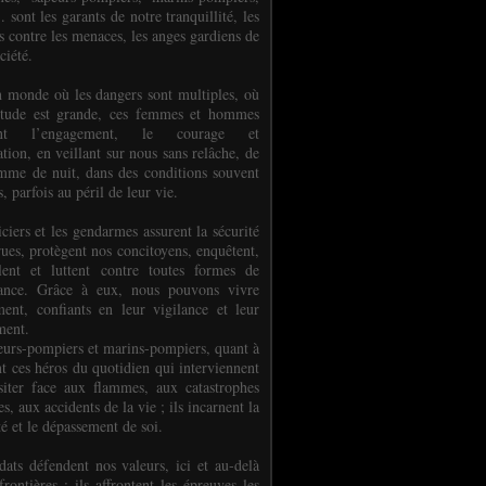
.. sont les garants de notre tranquillité, les
s contre les menaces, les anges gardiens de
ciété.
 monde où les dangers sont multiples, où
titude est grande, ces femmes et hommes
nent l’engagement, le courage et
tion, en veillant sur nous sans relâche, de
mme de nuit, dans des conditions souvent
es, parfois au péril de leur vie.
ciers et les gendarmes assurent la sécurité
rues, protègent nos concitoyens, enquêtent,
llent et luttent contre toutes formes de
uance. Grâce à eux, nous pouvons vivre
ment, confiants en leur vigilance et leur
ment.
eurs-pompiers et marins-pompiers, quant à
nt ces héros du quotidien qui interviennent
siter face aux flammes, aux catastrophes
es, aux accidents de la vie ; ils incarnent la
té et le dépassement de soi.
dats défendent nos valeurs, ici et au-delà
rontières ; ils affrontent les épreuves les