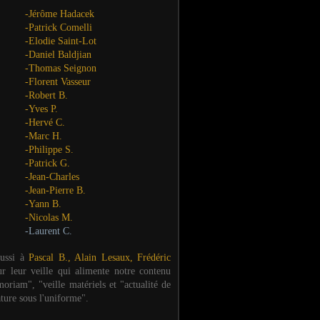
-Jérôme Hadacek
-Patrick Comelli
-Elodie Saint-Lot
-Daniel Baldjian
-Thomas Seignon
-Florent Vasseur
-Robert B.
-Yves P.
-Hervé C.
-Marc H.
-Philippe S.
-Patrick G.
-Jean-Charles
-Jean-Pierre B.
-Yann B.
-Nicolas M.
-Laurent C.
aussi à
Pascal B., Alain Lesaux, Frédéric
ur leur veille qui alimente notre contenu
oriam", "veille matériels et "actualité de
ature sous l'uniforme".