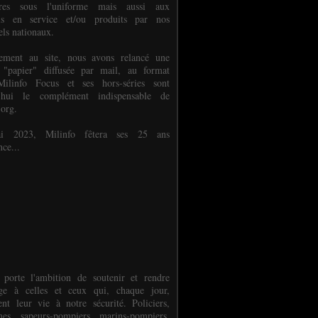
ures sous l'uniforme mais aussi aux
els en service et/ou produits par nos
els nationaux.
èlement au site, nous avons relancé une
 "papier" diffusée par mail, au format
ilinfo Focus et ses hors-séries sont
d'hui le complément indispensable de
.org.
 2023, Milinfo fêtera ses 25 ans
nce...
 porte l'ambition de soutenir et rendre
e à celles et ceux qui, chaque jour,
ent leur vie à notre sécurité. Policiers,
es, sapeurs-pompiers, marins-pompiers,