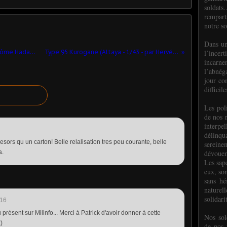
soldats.
rempart
notre so
Dans un
l’incer
60ème anniversaire de la DGA (par Jérôme Hadacek) ​
Type 95 Kurogane (Altaya - 1/43 - par Hervé C.) ​
incar
l’abnéga
jour co
difficil
Les poli
de nos 
interpe
délinq
 tresors qu un carton! Belle relalisation tres peu courante, belle
sereine
dévoue
a.
Les sap
eux, so
sans hé
naturell
solidari
:16
 présent sur Milinfo... Merci à Patrick d'avoir donner à cette
Nos sol
)
de nos f