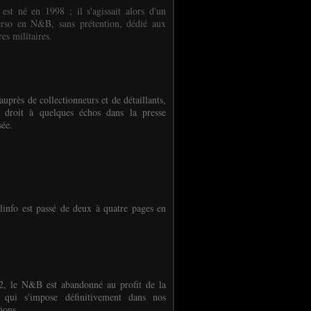
 est né en 1998 ; il s'agissait alors d'un
erso en N&B, sans prétention, dédié aux
es militaires.
auprès de collectionneurs et de détaillants,
 droit à quelques échos dans la presse
sée.
linfo est passé de deux à quatre pages en
, le N&B est abandonné au profit de la
r qui s'impose définitivement dans nos
ions.