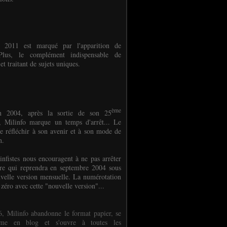
e 2011 est marqué par l'apparition de
oPlus, le complément indispensable de
et traitant de sujets uniques.
ème
n 2004, après la sortie de son 25
 Milinfo marque un temps d'arrêt... Le
e réfléchir à son avenir et à son mode de
on.
infistes nous encouragent à ne pas arrêter
ure qui reprendra en septembre 2004 sous
velle version mensuelle. La numérotation
 zéro avec cette "nouvelle version"...
, Milinfo abandonne le format papier, se
orme en blog et s'ouvre à toutes les