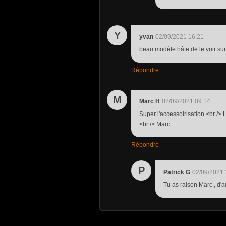
Y
yvan
02/09/2021 16:21
beau modèle hâte de le voir su
Répondre
M
Marc H
02/09/2021 09:14
Super l'accessoirisation.<br />
<br /> Marc
Répondre
P
Patrick G
02/09/2021 
Tu as raison Marc , d'a