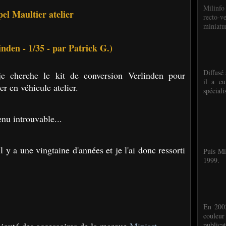
Milinfo
el Maultier atelier
recto-v
miniatur
linden - 1/35 - par Patrick G.)
Diffusé 
je cherche le kit de conversion Verlinden pour
il a eu
r en véhicule atelier.
spéciali
nu introuvable...
l y a une vingtaine d'années et je l'ai donc ressorti
Puis Mi
1999.
En 2002
couleu
publicat