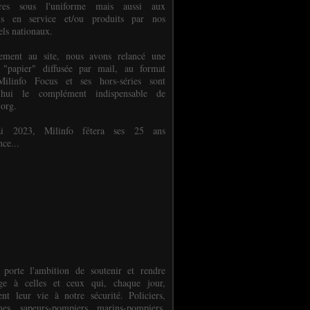
ures sous l'uniforme mais aussi aux
els en service et/ou produits par nos
els nationaux.
èlement au site, nous avons relancé une
 "papier" diffusée par mail, au format
ilinfo Focus et ses hors-séries sont
d'hui le complément indispensable de
.org.
 2023, Milinfo fêtera ses 25 ans
nce...
 porte l'ambition de soutenir et rendre
e à celles et ceux qui, chaque jour,
ent leur vie à notre sécurité. Policiers,
es, sapeurs-pompiers, marins-pompiers,