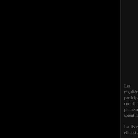
Les M
réguli
partic
contri
pleinem
soient m
La list
elle est