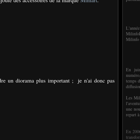
 ajouté des accessoires de la marque
Miniart
.
L'anné
Milinf
Milinfo 
En jui
numéro,
ndre un diorama plus important ; je n'ai donc pas
temps d
diffusi
Les Mil
l'avent
une nou
repart à
En 2006
transf