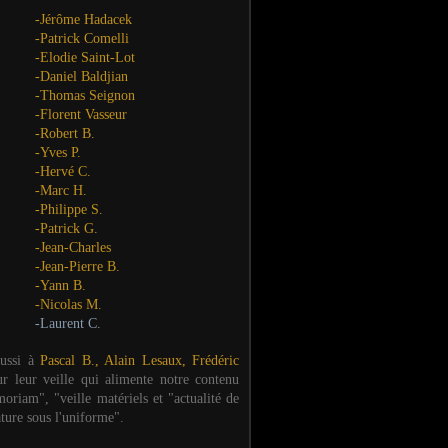
-Jérôme Hadacek
-Patrick Comelli
-Elodie Saint-Lot
-Daniel Baldjian
-Thomas Seignon
-Florent Vasseur
-Robert B.
-Yves P.
-Hervé C.
-Marc H.
-Philippe S.
-Patrick G.
-Jean-Charles
-Jean-Pierre B.
-Yann B.
-Nicolas M.
-Laurent C.
aussi à
Pascal B., Alain Lesaux, Frédéric
ur leur veille qui alimente notre contenu
oriam", "veille matériels et "actualité de
ature sous l'uniforme".