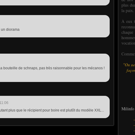
plus dur
la paix.
À eux t
reconn
r un diorama
chaque
hommes,
vocatio
Comme l
"On ne
 La bouteille de schnaps, pas très raisonnable pour les mécanos !
façon
11:06
Milinfo 
utant plus que le récipient pour boire est plutôt du modèle XXL...