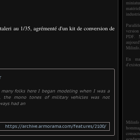
miniat
matéri
industri
P
arall
Italeri au 1/35, agrémenté d'un kit de conversion de
version
PDF. M
aujour
Milinfo
En mai
d'existe
r
ke many folks here I began modeling when I was a
s, the mono tones of military vehicles was not
lways had an
Milinfo
https://archive.armorama.com/features/2100/
hommag
consacr
gendarm