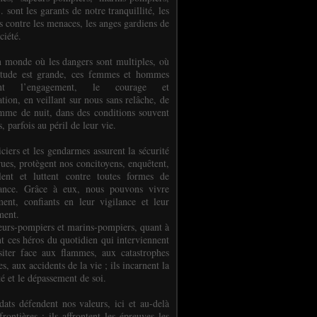
.. sont les garants de notre tranquillité, les
s contre les menaces, les anges gardiens de
ciété.
 monde où les dangers sont multiples, où
titude est grande, ces femmes et hommes
nent l’engagement, le courage et
tion, en veillant sur nous sans relâche, de
mme de nuit, dans des conditions souvent
es, parfois au péril de leur vie.
ciers et les gendarmes assurent la sécurité
rues, protègent nos concitoyens, enquêtent,
llent et luttent contre toutes formes de
uance. Grâce à eux, nous pouvons vivre
ment, confiants en leur vigilance et leur
ment.
eurs-pompiers et marins-pompiers, quant à
nt ces héros du quotidien qui interviennent
siter face aux flammes, aux catastrophes
es, aux accidents de la vie ; ils incarnent la
té et le dépassement de soi.
dats défendent nos valeurs, ici et au-delà
rontières ; ils affrontent les épreuves les