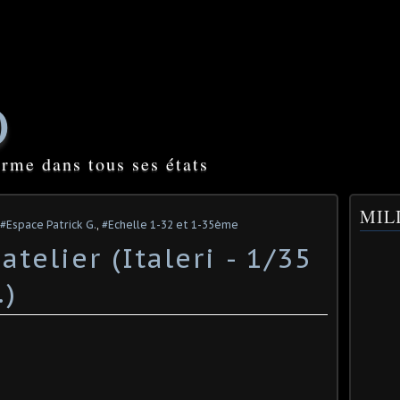
O
orme dans tous ses états
MILI
#Espace Patrick G.
,
#Echelle 1-32 et 1-35ème
telier (Italeri - 1/35
) ​