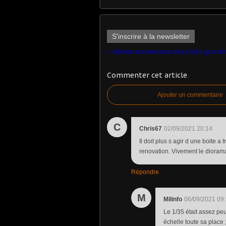
S'inscrire à la newsletter
Commenter cet article
Ajouter un commentaire
C
Chris67
02/09/2021 20:14
Il doit plus s agir d une boite a
renovation. Vivement le dioram
Répondre
M
Milinfo
06/09/2021 09
Le 1/35 était assez peu
échelle toute sa place ;