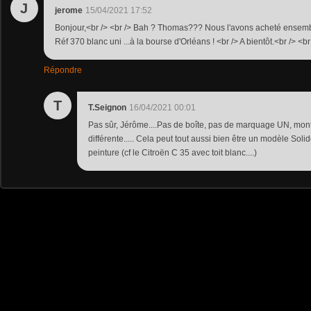
J
jerome
15/04/2021 17:52
Bonjour,<br /> <br /> Bah ? Thomas??? Nous l'avons acheté ens
Réf 370 blanc uni ...à la bourse d'Orléans ! <br /> A bientôt.<br /> <b
Répondre
T
T.Seignon
16/04/2021 00:01
Pas sûr, Jérôme....Pas de boîte, pas de marquage UN, mo
différente..... Cela peut tout aussi bien être un modèle Sol
peinture (cf le Citroën C 35 avec toit blanc....)