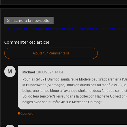
S'inscrire à la newsletter
Maquettisme, scènes de batailles terrestres (Editions Atlas)
Commenter cet article
Ajouter un commentaire
M
Michaël
18/08/2024 14:04
Pour la Ref 371 Unimog sanitaire, le Modèle peut s'apparenter à l'
la Bundeswehr (Allemagne), mais en aucun cas au modèle ABL (Bel
belge, une lampe bleue à l'avant du shelter et deux fenêtres sur le c
Solido fera (encore?) l'erreur dans la collection Hachette Collectio
belges avec son numéro 46 "Le Mercedes Unimog"...
Répondre