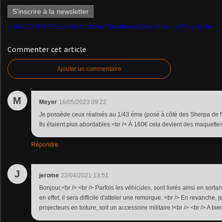
S'inscrire à la newsletter
GMC CCKW 353 porte-flotteurs Treadway (Base Atlas - 1/43 - par Hervé C.) ​
Commenter cet article
Ajouter un commentaire
M
Meyer
16/05/2023 09:22
Je possède ceux réalisés au 1/43 éme (posé à côté des Sherpa de N
Ils étaient plus abordables <br /> À 160€ cela devient des maquette
Répondre
J
jerome
22/04/2021 13:51
Bonjour,<br /> <br /> Parfois les véhicules, sont livrés ainsi en sort
en effet, il sera difficile d'atteler une remorque. <br /> En revanche, 
projecteurs en toiture, soit un accessoire militaire !<br /> <br /> A bi