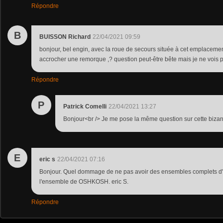
Répondre
B
BUISSON Richard
22/04/2021 09:59
bonjour, bel engin, avec la roue de secours située à cet emplaceme
accrocher une remorque ,? question peut-être bête mais je ne vois pas
Répondre
P
Patrick Comelli
22/04/2021 13:27
Bonjour<br /> Je me pose la même question sur cette bizarrer
E
eric s
22/04/2021 07:16
Bonjour. Quel dommage de ne pas avoir des ensembles complets d'
l'ensemble de OSHKOSH. eric S.
Répondre