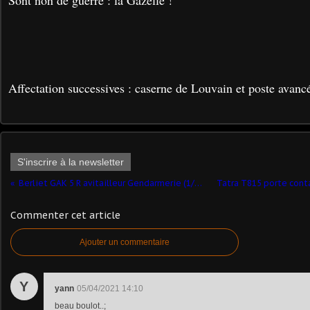
Sont non de guerre : la Gazelle !
Affectation successives : caserne de Louvain et poste avan
S'inscrire à la newsletter
Berliet GAK 5 R avitailleur Gendarmerie (1/43 - Hachette)
Commenter cet article
Ajouter un commentaire
Y
yann
05/04/2021 14:10
beau boulot..;